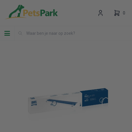
0
Toggle navigation
Uw winkelwagen is leeg.
Vul hem met producten.