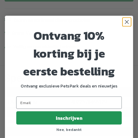
Enorm assortiment dierenproducten
Ontvang 10%
Gratis Verzending vanaf € 39,-
Veilig en gemakkelijk betalen
korting bij je
eerste bestelling
Specificaties
Ontvang exclusieve PetsPark deals en nieuwtjes
Artikelnummer
764824
EAN nummer
4022573465129
Dier
Aquarium
Inschrijven
Merk
Juwel
Nee, bedankt
Kleur primair
Zwart