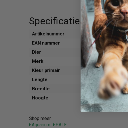
Specificaties
Artikelnummer
761994
EAN nummer
402257
Dier
Aquariu
Merk
Juwel
Kleur primair
Wit
Lengte
70 cm
Breedte
70 cm
Hoogte
73 cm
Shop meer
Aquarium
SALE