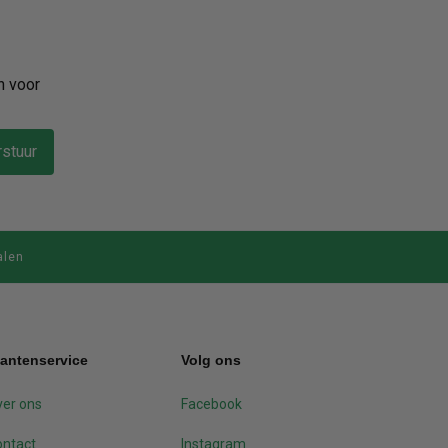
n voor
stuur
alen
lantenservice
Volg ons
er ons
Facebook
ontact
Instagram