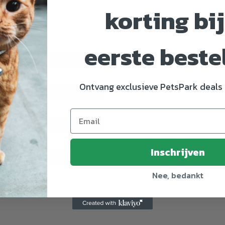
korting bij
eerste beste
3504149
Ontvang exclusieve PetsPark deals 
m
Inschrijven
Nee, bedankt