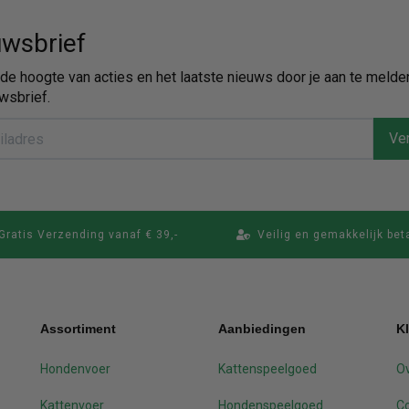
wsbrief
p de hoogte van acties en het laatste nieuws door je aan te melde
wsbrief.
Ver
Gratis Verzending vanaf € 39,-
Veilig en gemakkelijk bet
Assortiment
Aanbiedingen
K
Hondenvoer
Kattenspeelgoed
Ov
Kattenvoer
Hondenspeelgoed
C