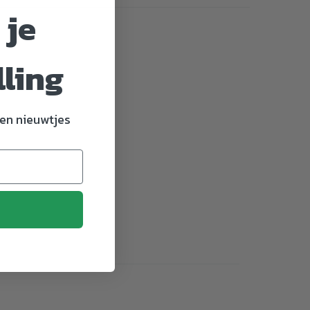
 je
lling
en nieuwtjes