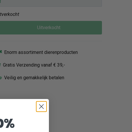
itverkocht
Uitverkocht
Enorm assortiment dierenproducten
Gratis Verzending vanaf € 39,-
Veilig en gemakkelijk betalen
0%