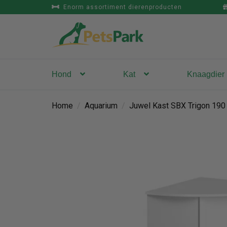
Enorm assortiment dierenproducten
Hond
Kat
Knaagdier
Home
/
Aquarium
/
Juwel Kast SBX Trigon 190