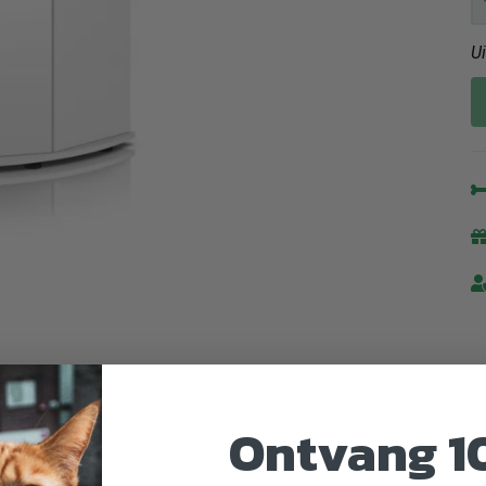
U
Ontvang 1