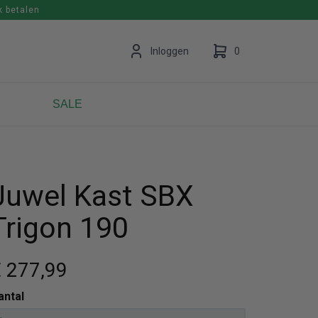
k betalen
en
Inloggen
0
SALE
Uw winkelwagen is leeg.
Vul hem met producten.
Juwel Kast SBX
Trigon 190
€ 277
,99
antal