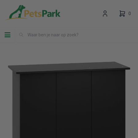
0
Toggle navigation
Uw winkelwagen is leeg.
Vul hem met producten.