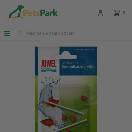
0
Toggle navigation
Uw winkelwagen is leeg.
Vul hem met producten.