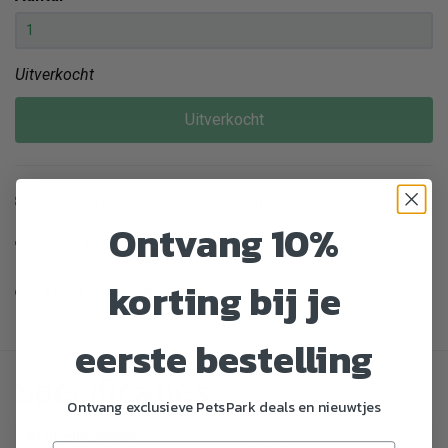
Uitverkocht
Uitverkocht
Enorm assortiment dierenproducten
Ontvang 10%
Gratis Verzending vanaf € 39,-
korting bij je
Veilig en gemakkelijk betalen
eerste bestelling
Specificaties
Ontvang exclusieve PetsPark deals en nieuwtjes
Artikelnummer
768613