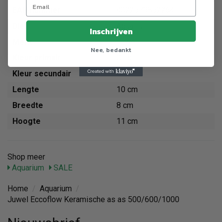
EAN nummer
4022573852264
Dier
Aquarium
Inschrijven
Merk
Juwel
Nee, bedankt
Kleur primair
Grijs
Kleur secundair
Groen
Lengte
10 cm
Breedte
8 cm
Hoogte
11 cm
Shop meer
Aquarium
SALE
Home
/
Aquarium
/
Juwel Eccoflow Keramische as as 500/600/1000