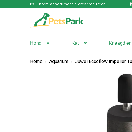
Enorm assortiment dierenproducten
Hond
Kat
Knaagdier
Home
/
Aquarium
/
Juwel Eccoflow Impeller 1