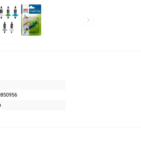
3850956
m