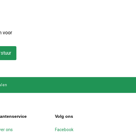
n voor
stuur
alen
lantenservice
Volg ons
er ons
Facebook