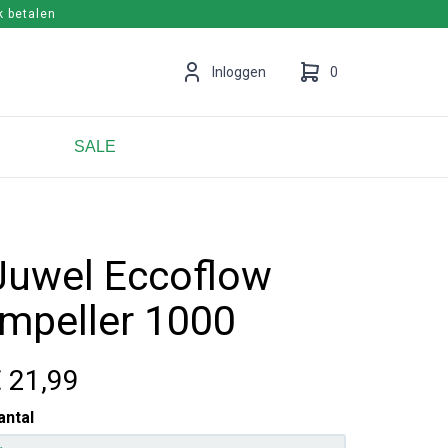
k betalen
en
Inloggen
0
SALE
Uw winkelwagen is leeg.
Vul hem met producten.
Juwel Eccoflow
Impeller 1000
 21
,99
antal