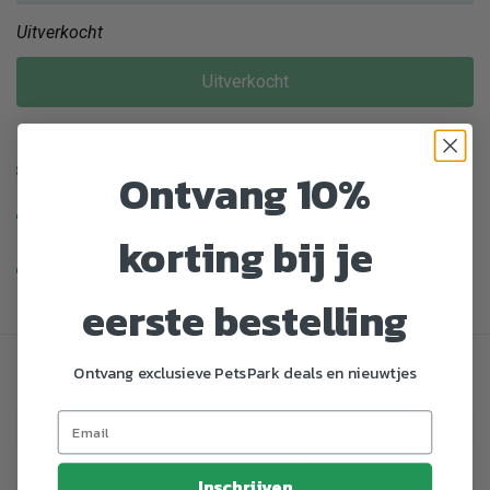
Uitverkocht
Uitverkocht
Enorm assortiment dierenproducten
Ontvang 10%
Gratis Verzending vanaf € 39,-
korting bij je
Veilig en gemakkelijk betalen
eerste bestelling
Specificaties
Ontvang exclusieve PetsPark deals en nieuwtjes
Artikelnummer
769411
EAN nummer
4022573869415
Inschrijven