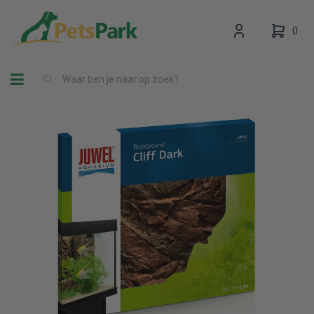
0
Toggle navigation
Uw winkelwagen is leeg.
Vul hem met producten.