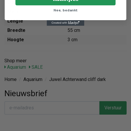
Dier
Aquarium
Nee, bedankt
Merk
Juwel
Lengte
60 cm
Breedte
55 cm
Hoogte
3 cm
Shop meer
Aquarium
SALE
Home
/
Aquarium
/
Juwel Achterwand cliff dark
Nieuwsbrief
Verstuur