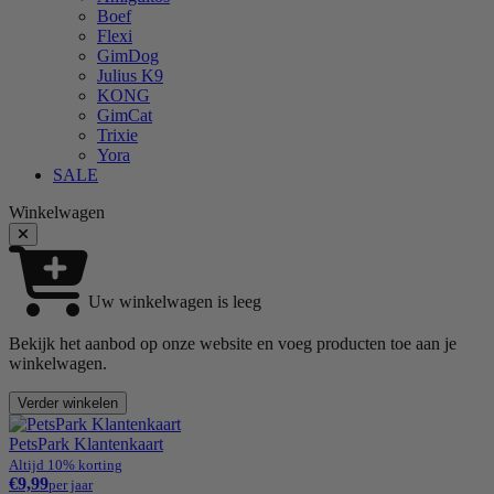
Boef
Flexi
GimDog
Julius K9
KONG
GimCat
Trixie
Yora
SALE
Winkelwagen
Uw winkelwagen is leeg
Bekijk het aanbod op onze website en voeg producten toe aan je
winkelwagen.
Verder winkelen
PetsPark Klantenkaart
Altijd 10% korting
€9,99
per jaar