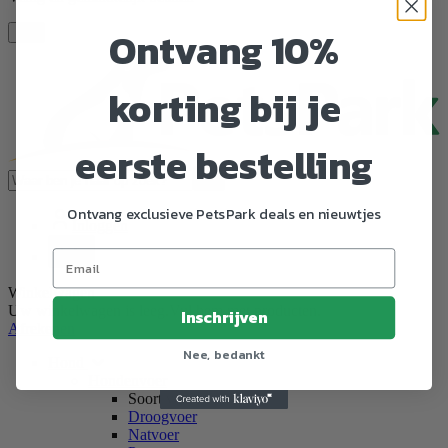
Ontvang 10%
Toggle navigation
korting bij je
eerste bestelling
Zoeken
Ontvang exclusieve PetsPark deals en nieuwtjes
Inloggen
0
Winkelwagen
Uw winkelwagen is leeg.
Vul hem met producten.
Inschrijven
Afrekenen
Nee, bedankt
Hond
Hondenvoer
Soort voer
Droogvoer
Natvoer