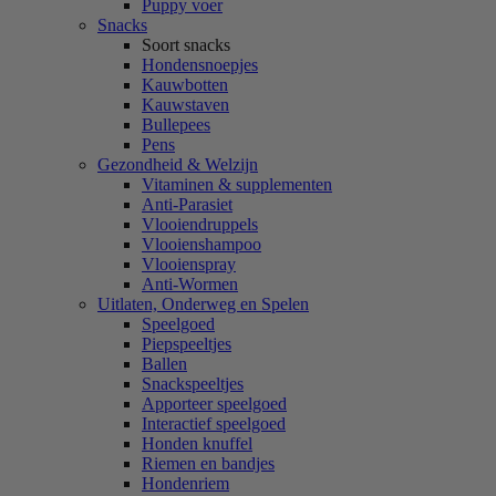
Puppy voer
Snacks
Soort snacks
Hondensnoepjes
Kauwbotten
Kauwstaven
Bullepees
Pens
Gezondheid & Welzijn
Vitaminen & supplementen
Anti-Parasiet
Vlooiendruppels
Vlooienshampoo
Vlooienspray
Anti-Wormen
Uitlaten, Onderweg en Spelen
Speelgoed
Piepspeeltjes
Ballen
Snackspeeltjes
Apporteer speelgoed
Interactief speelgoed
Honden knuffel
Riemen en bandjes
Hondenriem