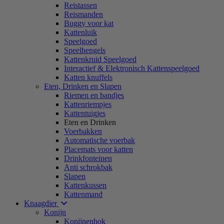
Reistassen
Reismanden
Buggy voor kat
Kattenluik
Speelgoed
Speelhengels
Kattenkruid Speelgoed
Interactief & Elektronisch Kattenspeelgoed
Katten knuffels
Eten, Drinken en Slapen
Riemen en bandjes
Kattenriempjes
Kattentuigjes
Eten en Drinken
Voerbakken
Automatische voerbak
Placemats voor katten
Drinkfonteinen
Anti schrokbak
Slapen
Kattenkussen
Kattenmand
Knaagdier
Konijn
Konijnenhok