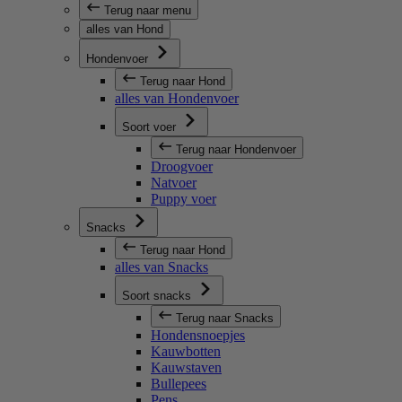
Terug naar menu
alles van Hond
Hondenvoer
Terug naar Hond
alles van Hondenvoer
Soort voer
Terug naar Hondenvoer
Droogvoer
Natvoer
Puppy voer
Snacks
Terug naar Hond
alles van Snacks
Soort snacks
Terug naar Snacks
Hondensnoepjes
Kauwbotten
Kauwstaven
Bullepees
Pens