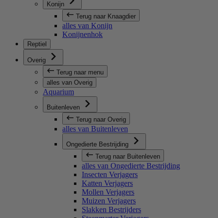
Konijn
Terug naar Knaagdier
alles van Konijn
Konijnenhok
Reptiel
Overig
Terug naar menu
alles van Overig
Aquarium
Buitenleven
Terug naar Overig
alles van Buitenleven
Ongedierte Bestrijding
Terug naar Buitenleven
alles van Ongedierte Bestrijding
Insecten Verjagers
Katten Verjagers
Mollen Verjagers
Muizen Verjagers
Slakken Bestrijders