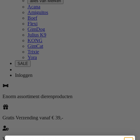
alles van Merken
Acana
Amiguitos
Boef
Flexi
GimDog
Julius K9
KONG
GimCat
Trixie
Yora
SALE
Inloggen
Enorm assortiment dierenproducten
Gratis Verzending vanaf € 39,-
Veilig en gemakkelijk betalen