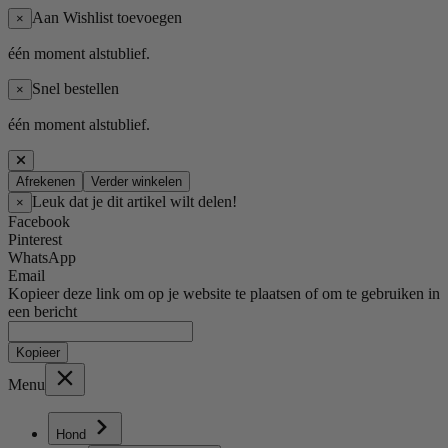
Aan Wishlist toevoegen
×
één moment alstublief.
Snel bestellen
×
één moment alstublief.
Afrekenen
Verder winkelen
Leuk dat je dit artikel wilt delen!
×
Facebook
Pinterest
WhatsApp
Email
Kopieer deze link om op je website te plaatsen of om te gebruiken in
een bericht
Kopieer
Menu
Hond