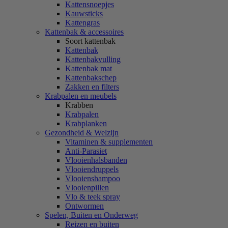
Kattensnoepjes
Kauwsticks
Kattengras
Kattenbak & accessoires
Soort kattenbak
Kattenbak
Kattenbakvulling
Kattenbak mat
Kattenbakschep
Zakken en filters
Krabpalen en meubels
Krabben
Krabpalen
Krabplanken
Gezondheid & Welzijn
Vitaminen & supplementen
Anti-Parasiet
Vlooienhalsbanden
Vlooiendruppels
Vlooienshampoo
Vlooienpillen
Vlo & teek spray
Ontwormen
Spelen, Buiten en Onderweg
Reizen en buiten