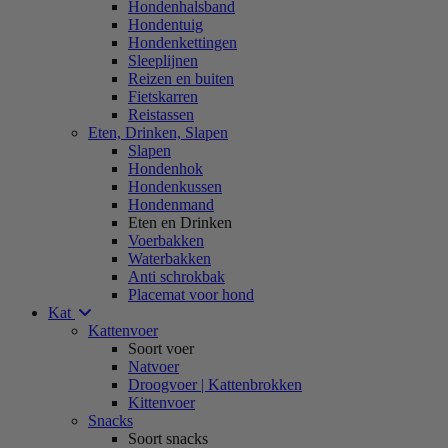
Hondenhalsband
Hondentuig
Hondenkettingen
Sleeplijnen
Reizen en buiten
Fietskarren
Reistassen
Eten, Drinken, Slapen
Slapen
Hondenhok
Hondenkussen
Hondenmand
Eten en Drinken
Voerbakken
Waterbakken
Anti schrokbak
Placemat voor hond
Kat
Kattenvoer
Soort voer
Natvoer
Droogvoer | Kattenbrokken
Kittenvoer
Snacks
Soort snacks