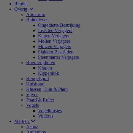
Reptiel
Overig
Aquarium
Buitenleven
Ongedierte Bestrijding
Insecten Verjagers
Katten Verjagers
Mollen Verjagers
Muizen Verjagers
Slakken Bestrijders
Steenmarter Verjagers
Boerderijdieren
Kippen
Kippenhok
Hengelsport
Huishoud
Klussen, Tuin & Plant
Vijver
Paard & Ruiter
Vogels
Vogelhuisjes
Volières
Merken
Acana
Amiguitos