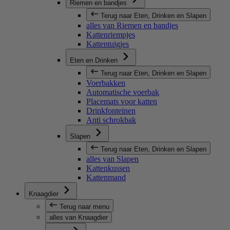
Riemen en bandjes
Terug naar Eten, Drinken en Slapen
alles van Riemen en bandjes
Kattenriempjes
Kattentuigjes
Eten en Drinken
Terug naar Eten, Drinken en Slapen
Voerbakken
Automatische voerbak
Placemats voor katten
Drinkfonteinen
Anti schrokbak
Slapen
Terug naar Eten, Drinken en Slapen
alles van Slapen
Kattenkussen
Kattenmand
Knaagdier
Terug naar menu
alles van Knaagdier