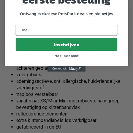
Ontvang exclusieve PetsPark deals en nieuwtjes
Omschrijving
tuig voor alledag
ergonomische vorm
door optimale instelling van het borsttuig wordt de
Inschrijven
trekkracht over de borstkas verdeeld
voorkomt druk op de hals
Nee, bedankt
meer bewegingsvrijheid door smalle vorm en naar
achteren geplaatste buikriem
zeer robuust
ademingsactieve, anti-allergische, huidvriendelijke
voedingsstof
traploos verstelbaar
vanaf maat XS/Mini-Mini met robuuste handgreep,
bevestiging op klittenbandvlak
reflecterende elementen
extra klittenbandlabels los verkrijgbaar
gefabriceerd in de EU