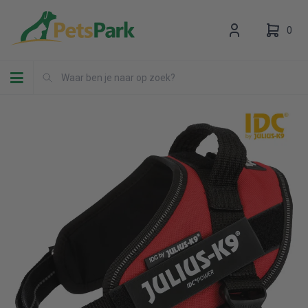
0
Toggle navigation
Uw winkelwagen is leeg.
Vul hem met producten.