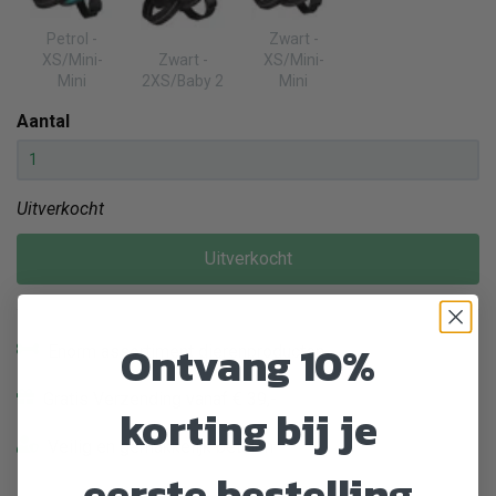
Petrol -
Zwart -
XS/Mini-
Zwart -
XS/Mini-
Mini
2XS/Baby 2
Mini
Aantal
Uitverkocht
Uitverkocht
Ontvang 10%
Enorm assortiment dierenproducten
Gratis Verzending vanaf € 39,-
korting bij je
Veilig en gemakkelijk betalen
eerste bestelling