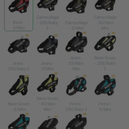
Camouflage
Camouflage
Rood -
- 2XS/Baby
Camouflage
- XS/Mini-
S/Mini
2
- S/Mini
Mini
Jeans -
Neon Groen
Jeans -
Jeans -
XS/Mini-
- 2XS/Baby
2XS/Baby 2
S/Mini
Mini
2
Neon Groen
Neon Groen
- XS/Mini-
Petrol -
Petrol -
- S/Mini
Mini
2XS/Baby 2
S/Mini