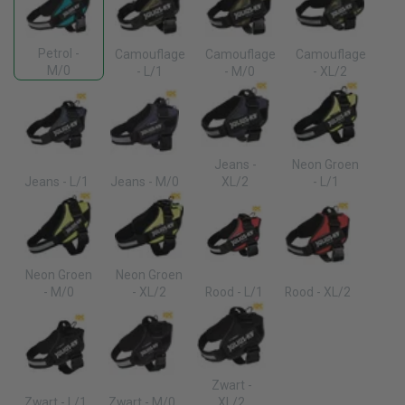
Petrol -
Camouflage
Camouflage
Camouflage
M/0
- L/1
- M/0
- XL/2
Jeans -
Neon Groen
Jeans - L/1
Jeans - M/0
XL/2
- L/1
Neon Groen
Neon Groen
- M/0
- XL/2
Rood - L/1
Rood - XL/2
Zwart -
Zwart - L/1
Zwart - M/0
XL/2