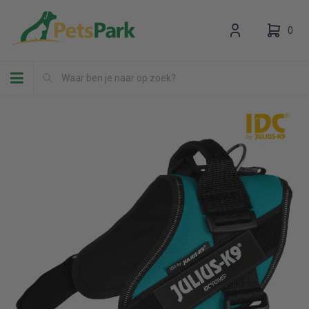
0
Toggle navigation
Uw winkelwagen is leeg.
Vul hem met producten.