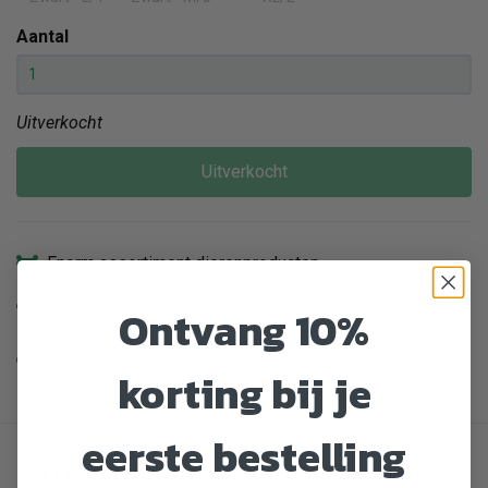
Aantal
Uitverkocht
Uitverkocht
Enorm assortiment dierenproducten
Ontvang 10%
Gratis Verzending vanaf € 39,-
Veilig en gemakkelijk betalen
korting bij je
eerste bestelling
Omschrijving