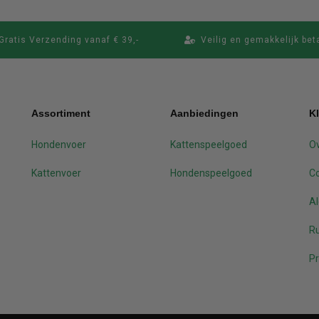
Gratis Verzending vanaf € 39,-
Veilig en gemakkelijk bet
Assortiment
Aanbiedingen
K
Hondenvoer
Kattenspeelgoed
Ov
Kattenvoer
Hondenspeelgoed
C
A
Ru
Pr