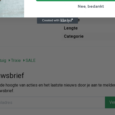
Soort riem
Nee, bedankt
greep, bevestiging op
Kleur primair
Breedte
Lengte
Categorie
uig
Trixie
SALE
wsbrief
p de hoogte van acties en het laatste nieuws door je aan te melde
wsbrief.
Ver