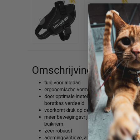
Omschrijving
tuig voor alledag
ergonomische vorm
door optimale instelling van het borsttuig w
borstkas verdeeld
voorkomt druk op de hals
meer bewegingsvrijheid door smalle vorm e
buikriem
zeer robuust
ademingsactieve, anti-allergische, huidvrie