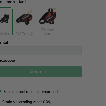
ies een variant:
XS/Mini-
S/Mini
2XS/Baby 2
Mini
antal
itverkocht
Uitverkocht
Enorm assortiment dierenproducten
Gratis Verzending vanaf € 39,-