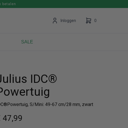
k betalen
en
Inloggen
0
SALE
Uw winkelwagen is leeg.
Vul hem met producten.
Julius IDC®
Powertuig
DC®Powertuig, S/Mini: 49-67 cm/28 mm, zwart
 47
,99