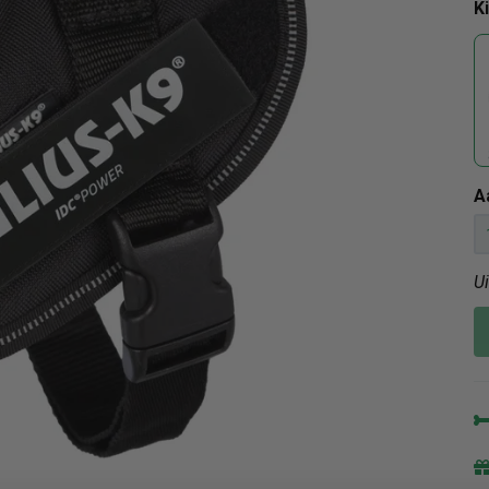
K
A
U