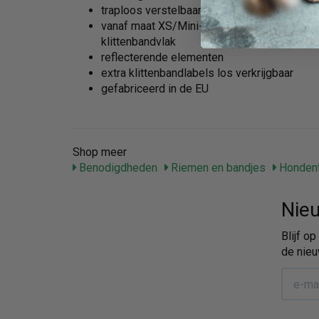
traploos verstelbaar
vanaf maat XS/Mini-Mini met robuuste hand
klittenbandvlak
reflecterende elementen
extra klittenbandlabels los verkrijgbaar
gefabriceerd in de EU
Shop meer
Benodigdheden
Riemen en bandjes
Hondent
Nieu
Blijf o
de nieu