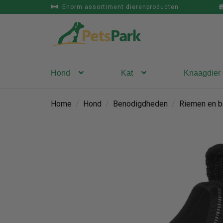
Enorm assortiment dierenproducten
Hond
Kat
Knaagdier
Home
/
Hond
/
Benodigdheden
/
Riemen en b