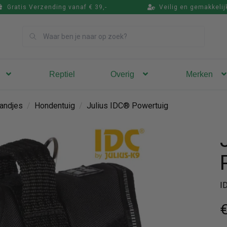
Gratis Verzending vanaf € 39,-
Veilig en gemakkelij
Zoek
Reptiel
Overig
Merken
andjes
/
Hondentuig
/
Julius IDC® Powertuig
I
€