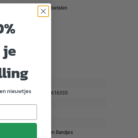
Veilig en gemakkelijk betalen
0%
 je
lling
14831
en nieuwtjes
5999053616335
Hond
Trixie
S/Mini
Riemen en Bandjes