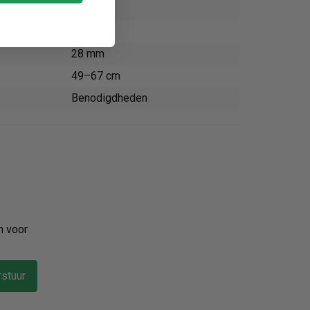
Tuig
Zwart
28 mm
49–67 cm
Benodigdheden
n voor
stuur