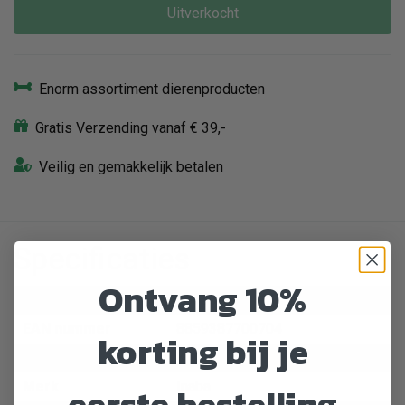
Uitverkocht
Enorm assortiment dierenproducten
Gratis Verzending vanaf € 39,-
Veilig en gemakkelijk betalen
Specificaties
Ontvang 10%
Artikelnummer
460604
EAN nummer
8859387700704
korting bij je
Dier
Kat
Merk
Inaba
eerste bestelling