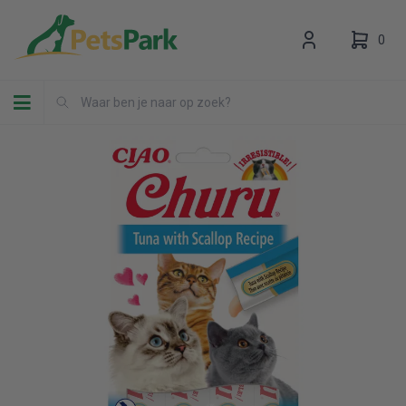
0
Toggle navigation
Uw winkelwagen is leeg.
Vul hem met producten.