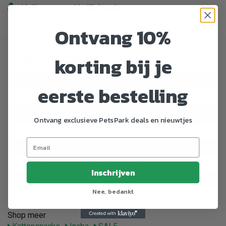
Veilig en gemakkelijk betalen
Ontvang 10%
Specificaties
korting bij je
Artikelnummer
460111
eerste bestelling
EAN nummer
6091031514547
Dier
Kat
Ontvang exclusieve PetsPark deals en nieuwtjes
Merk
Inaba
Gewicht
700 g
Categorie
Snacks
Inschrijven
Gewicht
0.7 kg
Nee, bedankt
Shop meer