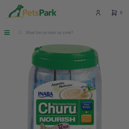
0
Toggle navigation
Uw winkelwagen is leeg.
Vul hem met producten.