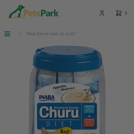
0
Toggle navigation
Uw winkelwagen is leeg.
Vul hem met producten.