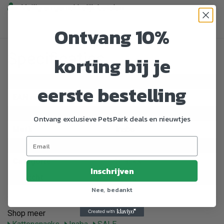
Veilig en gemakkelijk betalen
Ontvang 10%
Specificaties
korting bij je
Artikelnummer
460112
eerste bestelling
EAN nummer
6091030335327
Dier
Kat
Ontvang exclusieve PetsPark deals en nieuwtjes
Merk
Inaba
Gewicht
700 g
Categorie
Snacks
Inschrijven
Gewicht
0.7 kg
Nee, bedankt
Shop meer