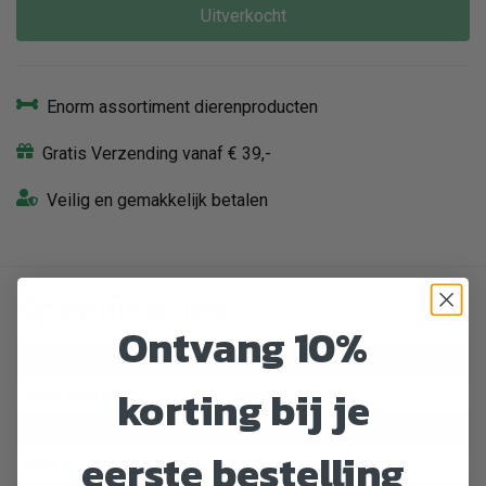
Uitverkocht
Enorm assortiment dierenproducten
Gratis Verzending vanaf € 39,-
Veilig en gemakkelijk betalen
Specificaties
Ontvang 10%
Artikelnummer
460608
korting bij je
EAN nummer
8859387700742
Dier
Kat
eerste bestelling
Merk
Inaba