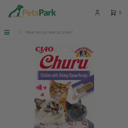
0
Toggle navigation
Uw winkelwagen is leeg.
Vul hem met producten.