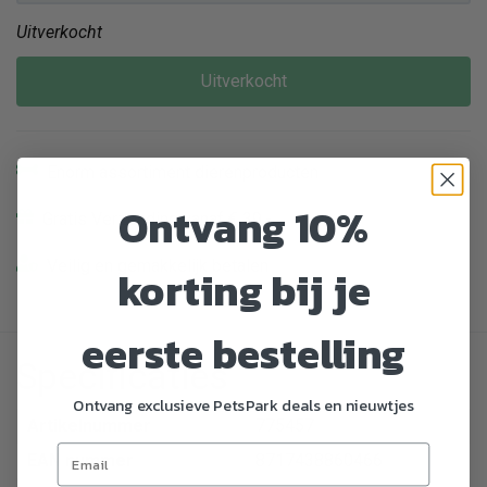
Uitverkocht
Uitverkocht
Enorm assortiment dierenproducten
Ontvang 10%
Gratis Verzending vanaf € 39,-
Veilig en gemakkelijk betalen
korting bij je
eerste bestelling
Specificaties
Ontvang exclusieve PetsPark deals en nieuwtjes
Artikelnummer
775457
EAN nummer
8717438860466