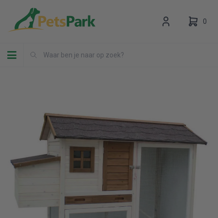
0
Toggle navigation
Uw winkelwagen is leeg.
Vul hem met producten.