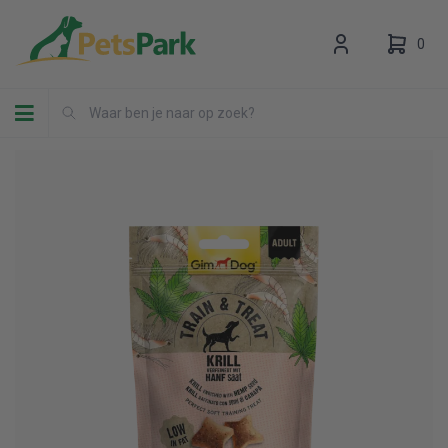
0
Toggle navigation
Uw winkelwagen is leeg.
Vul hem met producten.