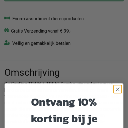
Enorm assortiment dierenproducten
Gratis Verzending vanaf € 39,-
Veilig en gemakkelijk betalen
Omschrijving
De GimDog TRAIN & TREAT Snacks zijn perfect om uw
hond te belonen en hem te vertellen: Goed zo, Braaf! De
Ontvang 10%
waardevolle eiwitbron krill verfijnd met hennepzaad - een
combinatie die u zeker nog nooit eerder hebt gezien en een
smaak die uw hond niet zal afslaan. Het recept is graanvrij,
korting bij je
zonder toegevoegde suiker, kunstmatige kleur- en
smaakstoffen. Ze hebben ook een laag vetgehalte.