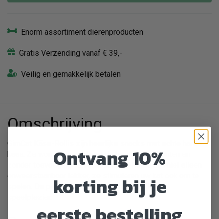
Enorm assortiment dierenproducten
Gratis Verzending vanaf € 39,-
Veilig en gemakkelijk betalen
Omschrijving
GimCat Käse-Rollis zijn heerlijke snacks met echte harde
Ontvang 10%
kaas. Ze worden bereid met de beste ingrediënten en
zonder toevoeging van suiker. Kaas-Rollis zijn niet alleen
onweerstaanbaar lekker, ze stimuleren uw kat ook om te
korting bij je
spelen. De perfecte combinatie van smullen en
speelplezier.
eerste bestelling