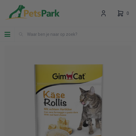
0
Toggle navigation
Uw winkelwagen is leeg.
Vul hem met producten.