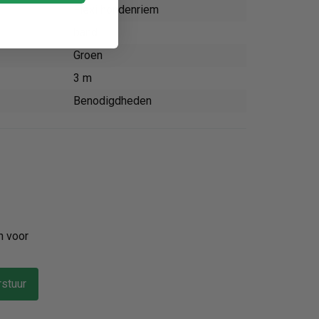
Flexi hondenriem
band
Groen
3 m
Benodigdheden
n voor
stuur