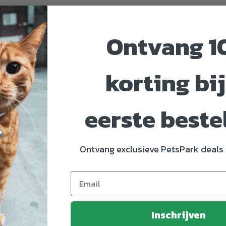
Ontvang 1
korting bij
eerste beste
Specificaties
Artikelnummer
Ontvang exclusieve PetsPark deals 
EAN nummer
Dier
Merk
Maat
Inschrijven
Soort benodigdheden