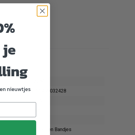
0%
 je
lling
12384
en nieuwtjes
4000498032428
Hond
Flexi
S
Riemen en Bandjes