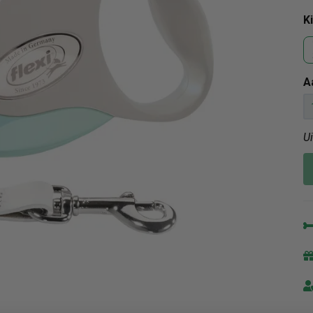
K
A
U