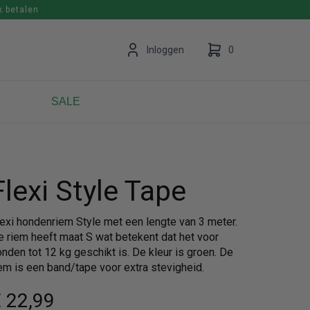
k betalen
en
Inloggen
0
SALE
Uw winkelwagen is leeg.
Vul hem met producten.
Flexi Style Tape
lexi hondenriem Style met een lengte van 3 meter.
e riem heeft maat S wat betekent dat het voor
nden tot 12 kg geschikt is. De kleur is groen. De
iem is een band/tape voor extra stevigheid.
 22
,99