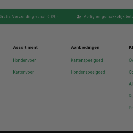
Gratis Verzending vanaf € 39,-
Veilig en gemakkelijk bet
Assortiment
Aanbiedingen
K
Hondenvoer
Kattenspeelgoed
Ov
Kattenvoer
Hondenspeelgoed
C
A
Ru
Pr