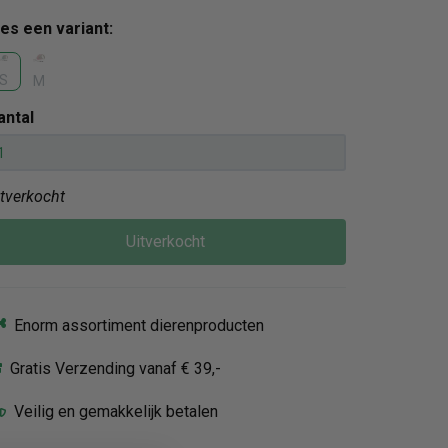
ies een variant:
S
M
antal
itverkocht
Uitverkocht
Enorm assortiment dierenproducten
Gratis Verzending vanaf € 39,-
Veilig en gemakkelijk betalen