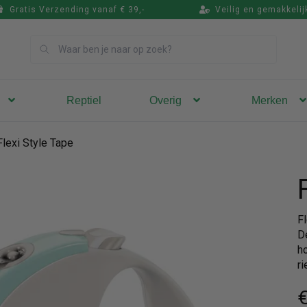
Gratis Verzending vanaf € 39,-
Veilig en gemakkelij
Zoek
Reptiel
Overig
Merken
Flexi Style Tape
F
D
ho
r
€