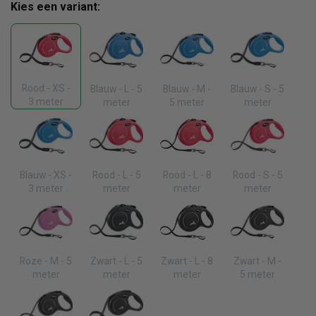
Kies een variant:
Rood - XS -
Blauw - L - 5
Blauw - M -
Blauw - S - 5
3 meter
meter
5 meter
meter
Blauw - XS -
Rood - L - 5
Rood - L - 8
Rood - S - 5
3 meter
meter
meter
meter
Roze - M - 5
Zwart - L - 5
Zwart - L - 8
Zwart - M -
meter
meter
meter
5 meter