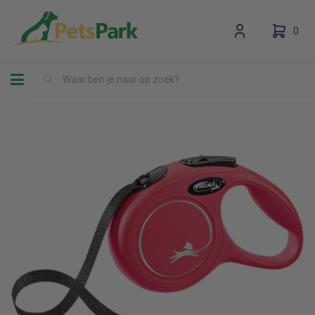
0
Toggle navigation
Uw winkelwagen is leeg.
Vul hem met producten.