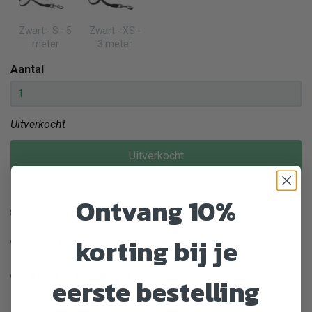
Zwart - S - 5
Zwart - XS -
meter
3 meter
Aantal
Uitverkocht
Uitverkocht
Ontvang 10%
Enorm assortiment dierenproducten
korting bij je
Gratis Verzending vanaf € 39,-
Veilig en gemakkelijk betalen
eerste bestelling