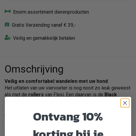
Enorm assortiment dierenproducten
Gratis Verzending vanaf € 39,-
Veilig en gemakkelijk betalen
Omschrijving
Veilig en comfortabel wandelen met uw hond
Het uitlaten van uw viervoeter is nog nooit zo leuk geweest
als met de
rollers
van Flexi. Een daarvan is de
Black
Design L Tape
. Met zijn
stylish design
en
ergonomische handgreep
ligt hij goed in de hand. De lijn
Ontvang 10%
rolt altijd soepel op en af, en dankzij het
innovatieve
remsysteem
kunt u de lijn ook op een vaste lengte
afstellen die u prettig vindt.
korting bij je