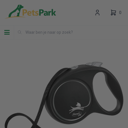
0
Toggle navigation
Uw winkelwagen is leeg.
Vul hem met producten.