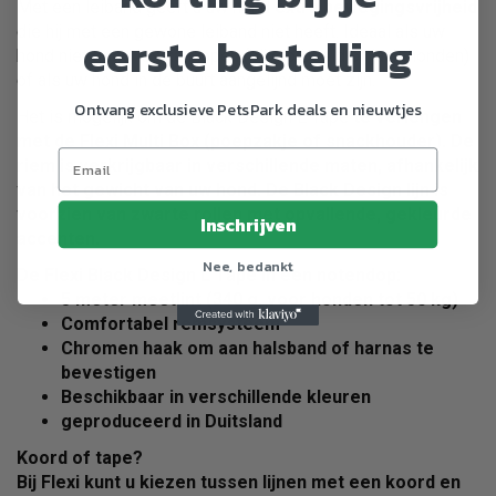
Met een leiband geeft u uw hond
extra bewegingsvrijheid
die hij met een gewone leiband niet heeft. Ideaal als uw
eerste bestelling
hond niet goed los kan lopen (bijvoorbeeld bij jachthonden)
of als uw hond in de buurt aangelijnd moet zijn.
Ontvang exclusieve PetsPark deals en nieuwtjes
Het is mogelijk om de Black Design L Tape
te verlengen
met de Flexi Multi Box (poepzakje of snackhouder). De
riem is verkrijgbaar in verschillende maten, afhankelijk
van het gewicht van uw hond. De Black Design lijn is
voorzien van
zwarte rollen
met opvallende, gekleurde
Inschrijven
accenten.
Nee, bedankt
De Flexi Black Design L Tape in een notendop:
5 meter meetlint
(340 g, voor honden tot 50 kg)
Comfortabel remsysteem
Chromen haak
om aan halsband of harnas te
bevestigen
Beschikbaar in verschillende kleuren
geproduceerd in
Duitsland
Koord of tape?
Bij Flexi kunt u kiezen tussen lijnen met een
koord
en