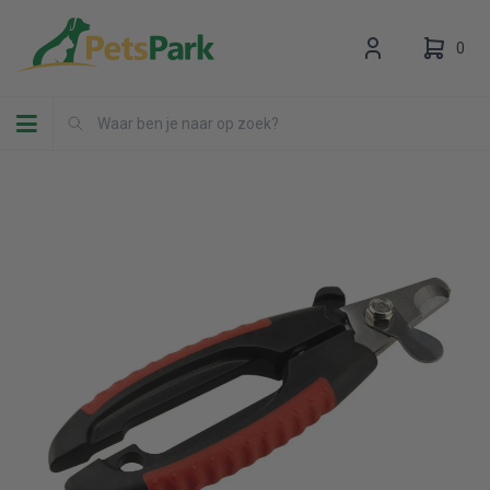
0
Toggle navigation
Uw winkelwagen is leeg.
Vul hem met producten.