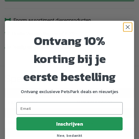
Enorm assortiment dierenproducten
Gratis Verzending vanaf € 39,-
Ontvang 10%
Veilig en gemakkelijk betalen
korting bij je
eerste bestelling
Specificaties
Ontvang exclusieve PetsPark deals en nieuwtjes
Artikelnummer
765194
EAN nummer
8010690056661
Dier
Hond
Merk
Ferplast
Inschrijven
Soort verzorging
Nageltang
Nee, bedankt