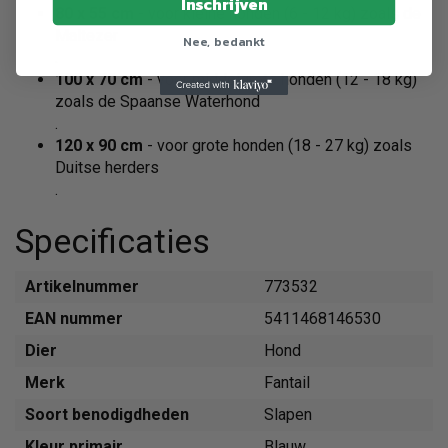
Inschrijven
80 x 55 cm
- voor kleine honden (6 - 12 kg) zoals de
Maltezer
Nee, bedankt
.
100 x 70 cm
- voor middelgrote honden (12 - 18 kg)
zoals de Spaanse Waterhond
.
120 x 90 cm
- voor grote honden (18 - 27 kg) zoals
Duitse herders
.
Specificaties
Artikelnummer
773532
EAN nummer
5411468146530
Dier
Hond
Merk
Fantail
Soort benodigdheden
Slapen
Kleur primair
Blauw