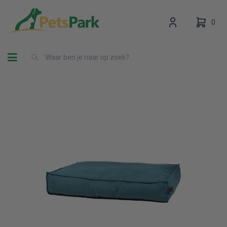
0
Toggle navigation
Uw winkelwagen is leeg.
Vul hem met producten.