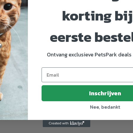
korting bij
eerste beste
Ontvang exclusieve PetsPark deals 
8361207
Inschrijven
m
Nee, bedankt