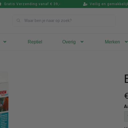
Gratis Verzending vanaf € 39,-
Veilig en gemakkelij
Zoek
Reptiel
Overig
Merken
€
A