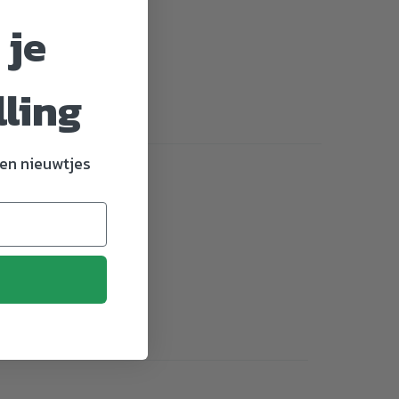
 je
lling
en nieuwtjes