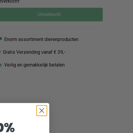
itverkocht
Uitverkocht
Enorm assortiment dierenproducten
Gratis Verzending vanaf € 39,-
Veilig en gemakkelijk betalen
0%