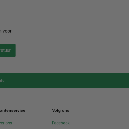
n voor
stuur
alen
lantenservice
Volg ons
er ons
Facebook