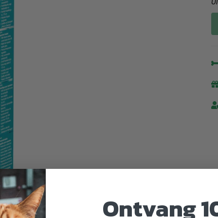
U
Ontvang 1