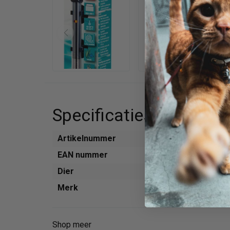
Specificaties
Artikelnummer
796426
EAN nummer
401170
Dier
Aquariu
Merk
Eheim
Shop meer