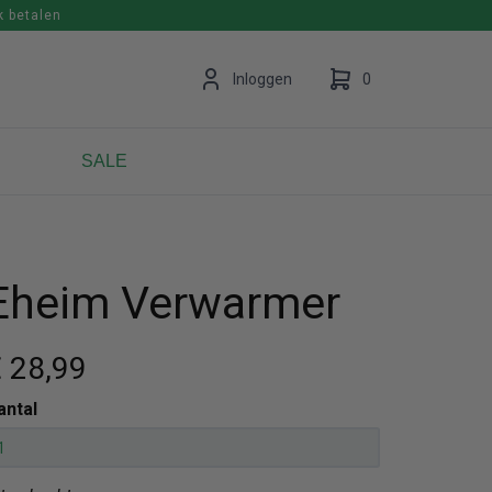
k betalen
en
Inloggen
0
SALE
Uw winkelwagen is leeg.
Vul hem met producten.
Eheim Verwarmer
 28
,99
antal