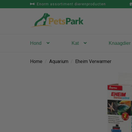
Enorm assortiment dierenproducten
Hond
Kat
Knaagdier
Home
/
Aquarium
/
Eheim Verwarmer