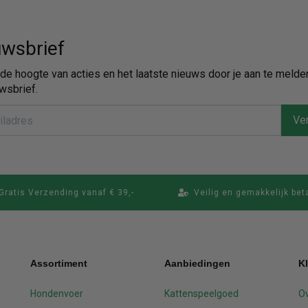
wsbrief
p de hoogte van acties en het laatste nieuws door je aan te melde
wsbrief.
Ver
Gratis Verzending vanaf € 39,-
Veilig en gemakkelijk bet
Assortiment
Aanbiedingen
K
Hondenvoer
Kattenspeelgoed
Ov