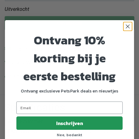
Uitverkocht
Uitverkocht
Ontvang 10%
Enorm assortiment dierenproducten
korting bij je
Gratis Verzending vanaf € 39,-
eerste bestelling
Veilig en gemakkelijk betalen
Ontvang exclusieve PetsPark deals en nieuwtjes
Specificaties
Artikelnummer
796446
Inschrijven
EAN nummer
4011708250556
Nee, bedankt