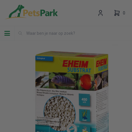
0
Toggle navigation
Uw winkelwagen is leeg.
Vul hem met producten.