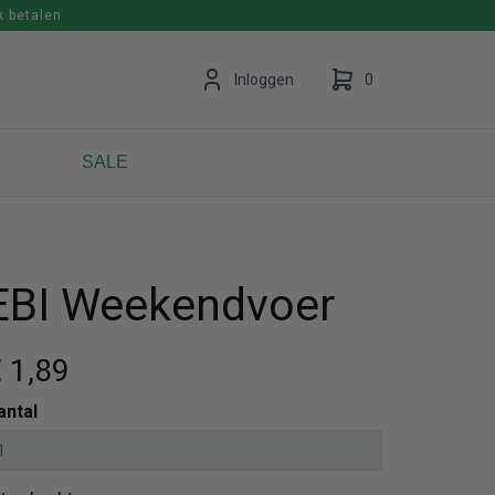
k betalen
en
Inloggen
0
SALE
Uw winkelwagen is leeg.
Vul hem met producten.
EBI Weekendvoer
 1
,89
antal