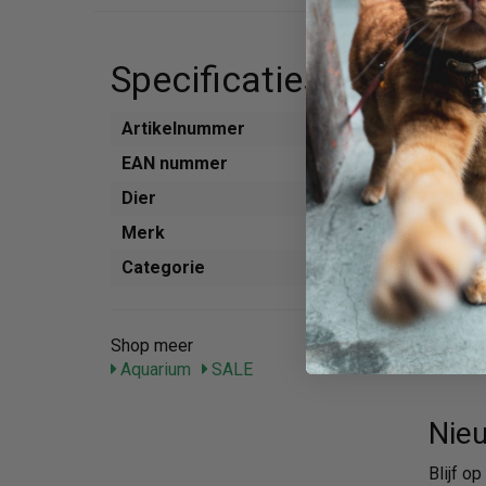
Specificaties
Artikelnummer
765039
EAN nummer
404705
Dier
Aquariu
Merk
EBI
Categorie
Voer
Shop meer
Aquarium
SALE
Nieu
Blijf o