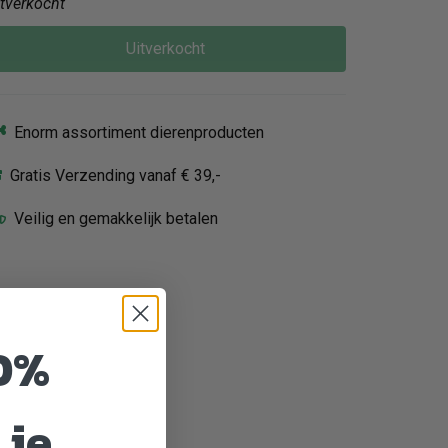
itverkocht
Uitverkocht
Enorm assortiment dierenproducten
Gratis Verzending vanaf € 39,-
Veilig en gemakkelijk betalen
0%
 je