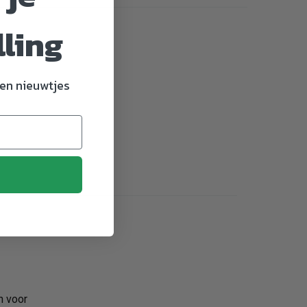
lling
en nieuwtjes
n voor