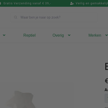
Gratis Verzending vanaf € 39,-
Veilig en gemakkelij
Zoek
Reptiel
Overig
Merken
€
A