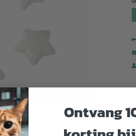
U
Ontvang 1
korting bij