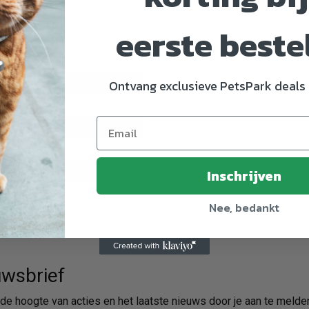
eerste beste
Ontvang exclusieve PetsPark deals 
9112328
m
Inschrijven
Nee, bedankt
wsbrief
p de hoogte van acties en het laatste nieuws door je aan te melde