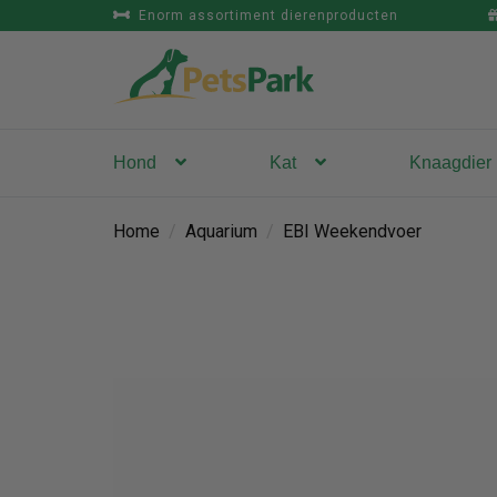
Enorm assortiment dierenproducten
Hond
Kat
Knaagdier
Home
/
Aquarium
/
EBI Weekendvoer