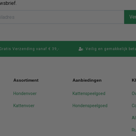
wsbrief.
Ver
Gratis Verzending vanaf € 39,-
Veilig en gemakkelijk bet
Assortiment
Aanbiedingen
K
Hondenvoer
Kattenspeelgoed
Ov
Kattenvoer
Hondenspeelgoed
C
A
Ru