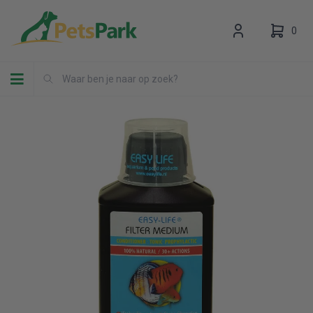
0
Toggle navigation
Uw winkelwagen is leeg.
Vul hem met producten.