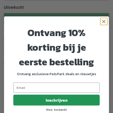
Uitverkocht
Uitverkocht
Ontvang 10%
Enorm assortiment dierenproducten
korting bij je
Gratis Verzending vanaf € 39,-
eerste bestelling
Veilig en gemakkelijk betalen
Ontvang exclusieve PetsPark deals en nieuwtjes
Specificaties
Artikelnummer
765618
Inschrijven
EAN nummer
8715837010024
Nee, bedankt