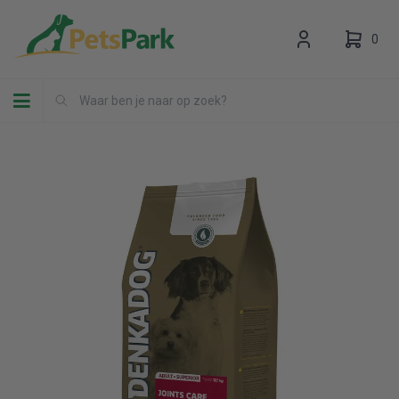
0
Toggle navigation
Uw winkelwagen is leeg.
Vul hem met producten.