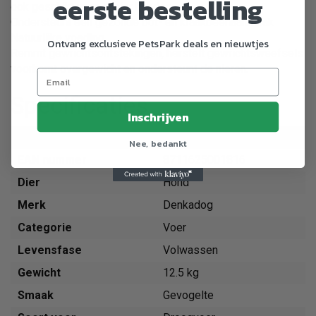
eerste bestelling
ook geschikt voor senior honden.
Ondersteunt een gezonde bot- en kraakbeenaanmaak
Natuurlijke voeding
Ontvang exclusieve PetsPark deals en nieuwtjes
Remmt gewrichtsontstekingen, herstelt gewrichtsweefsels
voorkomt overgewicht en ondersteunt de nieren.
Specificaties
Inschrijven
Artikelnummer
708050
Nee, bedankt
EAN nummer
8711625001816
Dier
Hond
Merk
Denkadog
Categorie
Voer
Levensfase
Volwassen
Gewicht
12.5 kg
Smaak
Gevogelte