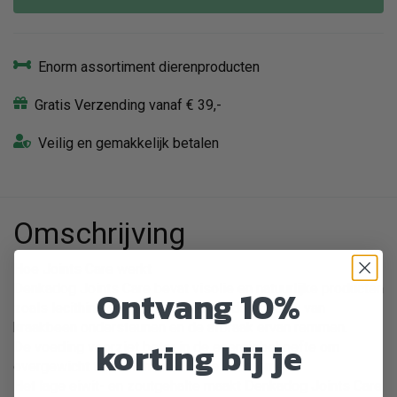
Enorm assortiment dierenproducten
Gratis Verzending vanaf € 39,-
Veilig en gemakkelijk betalen
Omschrijving
Hoe Joints Care werkt
Denkadog Joints Care bevat visolie en natuurlijke producten
Ontvang 10%
zoals lecithine en glucosamine die de opbouw van
kraakbeen ondersteunen en de afbraak ervan remmen.
korting bij je
De voeding voorziet beter in de energiebehoefte om
overgewicht te verminderen of te voorkomen.
Het lage eiwit- en zoutgehalte maakt Denkadog Joints Care