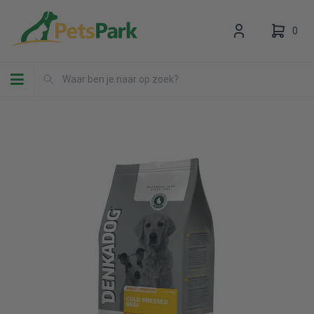
0
Toggle navigation
Uw winkelwagen is leeg.
Vul hem met producten.