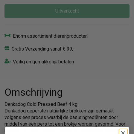
Uitverkocht
Enorm assortiment dierenproducten
Gratis Verzending vanaf € 39,-
Veilig en gemakkelijk betalen
Omschrijving
Denkadog Cold Pressed Beef 4 kg
Denkadog geperste natuurlijke brokken zijn gemaakt
volgens een proces waarbij de basisingrediënten door
middel van een pers tot een brokje worden gevormd. Voor
honden zijn deze redelijk zachte en gemakkelijk breekbare