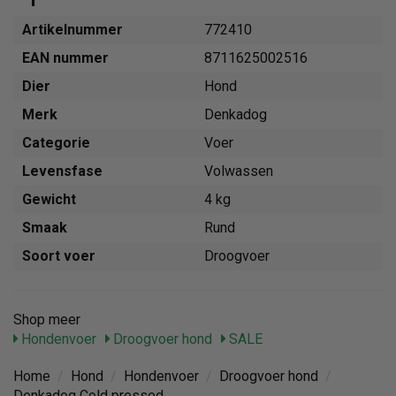
Artikelnummer
772410
EAN nummer
8711625002516
Dier
Hond
Merk
Denkadog
Categorie
Voer
Levensfase
Volwassen
Gewicht
4 kg
Smaak
Rund
Soort voer
Droogvoer
Shop meer
Hondenvoer
Droogvoer hond
SALE
Home
/
Hond
/
Hondenvoer
/
Droogvoer hond
/
Denkadog Cold pressed