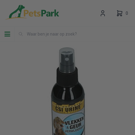
0
Toggle navigation
Uw winkelwagen is leeg.
Vul hem met producten.