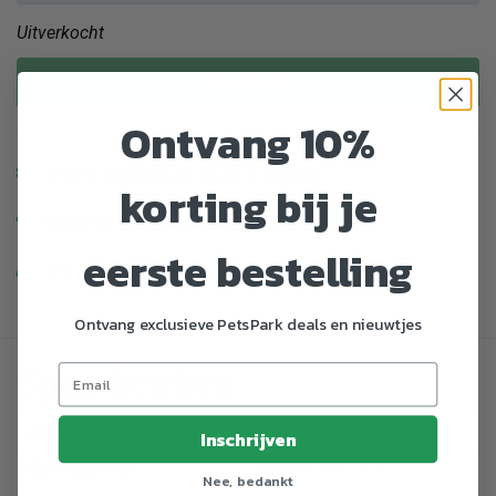
Uitverkocht
Uitverkocht
Ontvang 10%
Enorm assortiment dierenproducten
korting bij je
Gratis Verzending vanaf € 39,-
eerste bestelling
Veilig en gemakkelijk betalen
Ontvang exclusieve PetsPark deals en nieuwtjes
Specificaties
Artikelnummer
768117
Inschrijven
EAN nummer
5060415291214
Nee, bedankt