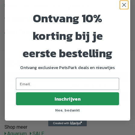
Enorm assortiment dierenproducten
Ontvang 10%
Gratis Verzending vanaf € 39,-
korting bij je
Veilig en gemakkelijk betalen
eerste bestelling
Specificaties
Ontvang exclusieve PetsPark deals en nieuwtjes
Artikelnummer
770167
EAN nummer
8715897225505
Dier
Aquarium
Inschrijven
Merk
Colombo
Nee, bedankt
Shop meer
Aquarium
SALE