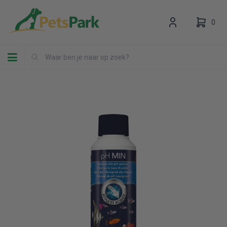
0
Toggle navigation
Uw winkelwagen is leeg.
Vul hem met producten.