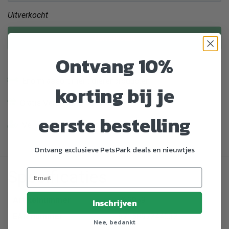
Uitverkocht
Uitverkocht
Ontvang 10%
Enorm assortiment dierenproducten
korting bij je
Gratis Verzending vanaf € 39,-
eerste bestelling
Veilig en gemakkelijk betalen
Ontvang exclusieve PetsPark deals en nieuwtjes
Specificaties
Artikelnummer
769959
Inschrijven
EAN nummer
8715897244032
Nee, bedankt