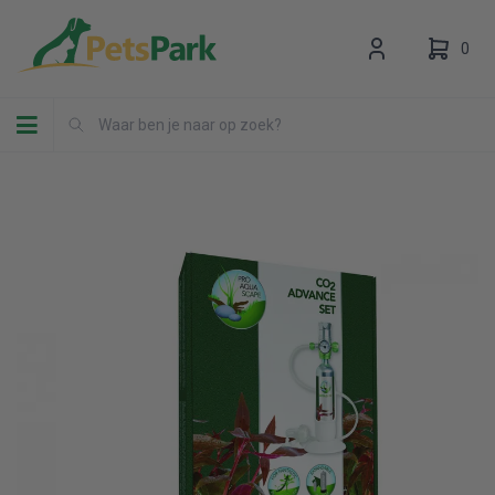
0
Toggle navigation
Uw winkelwagen is leeg.
Vul hem met producten.