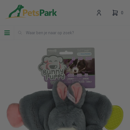
0
Toggle navigation
Uw winkelwagen is leeg.
Vul hem met producten.