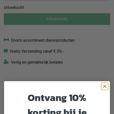
Uitverkocht
Uitverkocht
Enorm assortiment dierenproducten
Gratis Verzending vanaf € 39,-
Veilig en gemakkelijk betalen
Omschrijving
Ontvang 10%
Dit schattige
knuffelkonijntje
is geschikt voor pups of
gewoon voor de allerliefste hondjes.
korting bij je
Gemaakt van superzachte pluche en gebreide stof. Dubbel