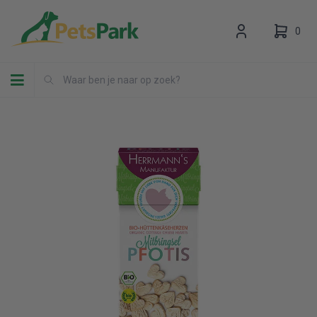
0
Toggle navigation
Uw winkelwagen is leeg.
Vul hem met producten.