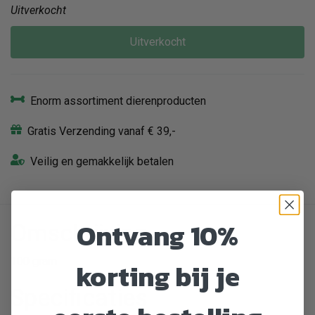
Uitverkocht
Uitverkocht
Enorm assortiment dierenproducten
Gratis Verzending vanaf € 39,-
Veilig en gemakkelijk betalen
Ontvang 10%
Omschrijving
100 gram
korting bij je
Specificaties