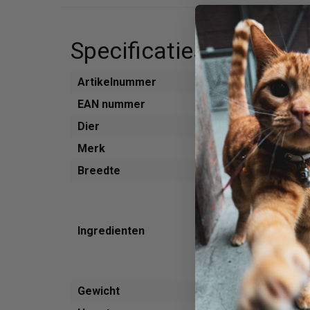
Specificaties
Artikelnummer
531099
EAN nummer
4047459008221
Dier
Hond
Merk
Herrmanns
Breedte
90 mm
biologische courgette
50% biologische kalko
biologische appel
Ingredienten
nek en ingewanden) 5
biologische aardpeer
biologische sla.
Gewicht
150 g