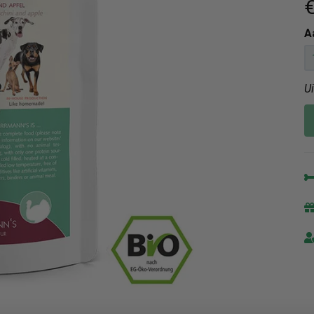
€
A
U