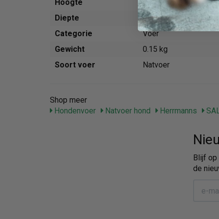
Hoogte
160 mm
Diepte
15 mm
Categorie
Voer
Gewicht
0.15 kg
Soort voer
Natvoer
Shop meer
Hondenvoer
Natvoer hond
Herrmanns
SA
Nieu
Blijf o
de nieu