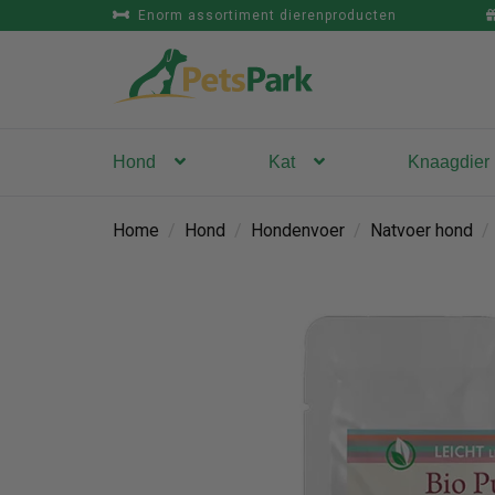
Enorm assortiment dierenproducten
Hond
Kat
Knaagdier
Home
/
Hond
/
Hondenvoer
/
Natvoer hond
/