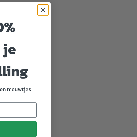
0%
 je
lling
en nieuwtjes