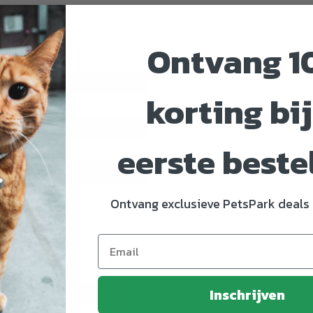
Ontvang 1
korting bij
eerste beste
Ontvang exclusieve PetsPark deals 
en (borstvlees
0% Psyllium
Inschrijven