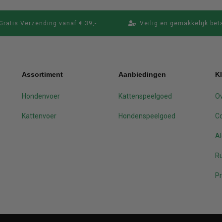
Gratis Verzending vanaf € 39,-
Veilig en gemakkelijk bet
Assortiment
Aanbiedingen
K
Hondenvoer
Kattenspeelgoed
Ov
Kattenvoer
Hondenspeelgoed
C
A
Ru
Pr