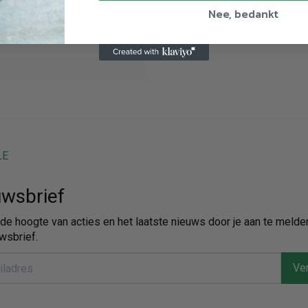
Nee, bedankt
LE
wsbrief
p de hoogte van acties en het laatste nieuws door je aan te melde
wsbrief.
Ver