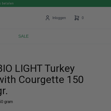
k betalen
en
Inloggen
0
SALE
Uw winkelwagen is leeg.
Vul hem met producten.
BIO LIGHT Turkey
with Courgette 150
gr.
50 gram