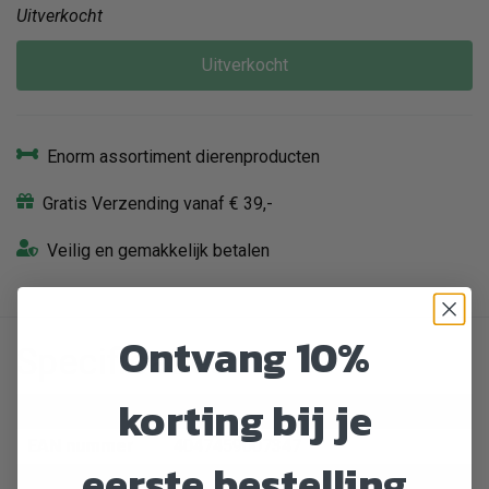
Uitverkocht
Uitverkocht
Enorm assortiment dierenproducten
Gratis Verzending vanaf € 39,-
Veilig en gemakkelijk betalen
Ontvang 10%
Specificaties
korting bij je
Artikelnummer
531245
EAN nummer
4047459007347
eerste bestelling
Hond