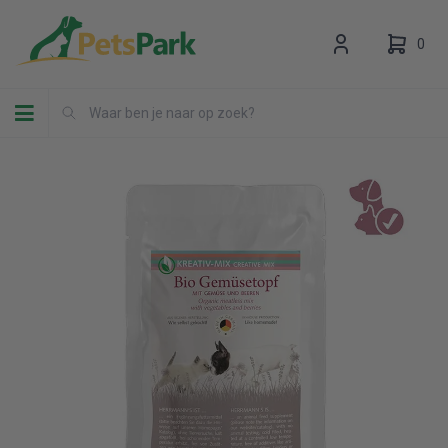
0
Toggle navigation
Uw winkelwagen is leeg.
Vul hem met producten.