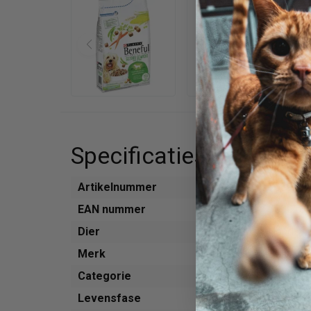
Specificaties
Artikelnummer
703962
EAN nummer
500016
Dier
Hond
Merk
Beneful
Categorie
Voer
Levensfase
Volwass