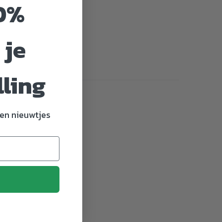
0%
 je
lling
en nieuwtjes