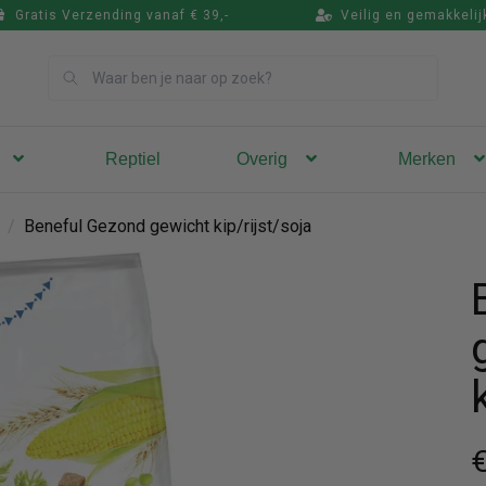
Gratis Verzending vanaf € 39,-
Veilig en gemakkelij
Zoek
Reptiel
Overig
Merken
/
Beneful Gezond gewicht kip/rijst/soja
€