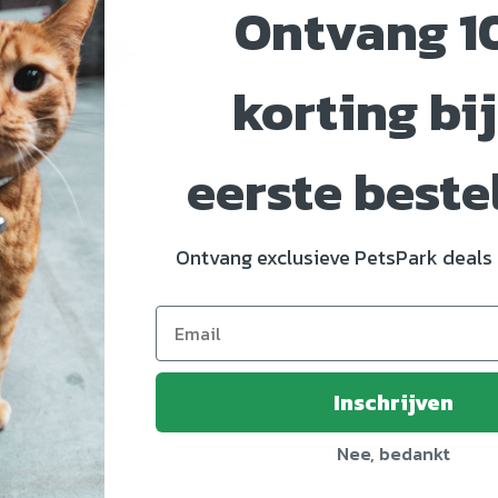
Ontvang 1
korting bij
eerste beste
Ontvang exclusieve PetsPark deals 
1032181
Inschrijven
Nee, bedankt
en