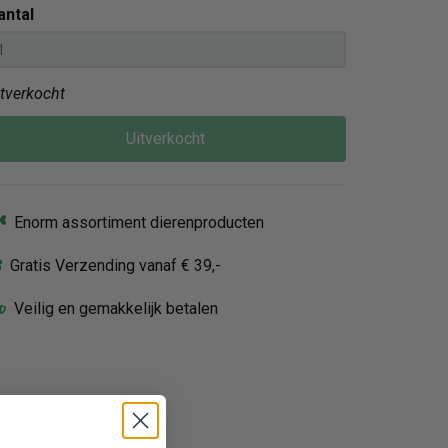
antal
itverkocht
Uitverkocht
Enorm assortiment dierenproducten
Gratis Verzending vanaf € 39,-
Veilig en gemakkelijk betalen