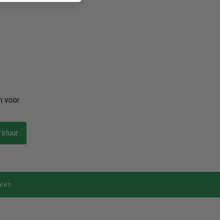
n voor
stuur
alen