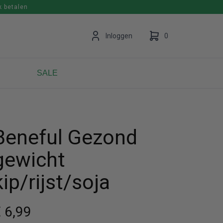
k betalen
en
Inloggen
0
SALE
Uw winkelwagen is leeg.
Vul hem met producten.
Beneful Gezond
gewicht
kip/rijst/soja
 6
,99