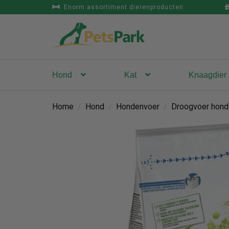
Enorm assortiment dierenproducten
Hond
Kat
Knaagdier
Home
/
Hond
/
Hondenvoer
/
Droogvoer hond