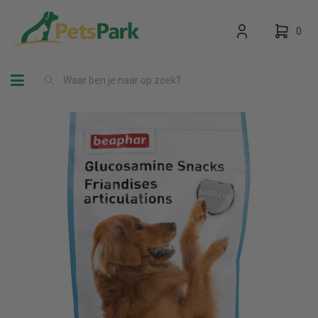
0
Toggle navigation
Uw winkelwagen is leeg.
Vul hem met producten.