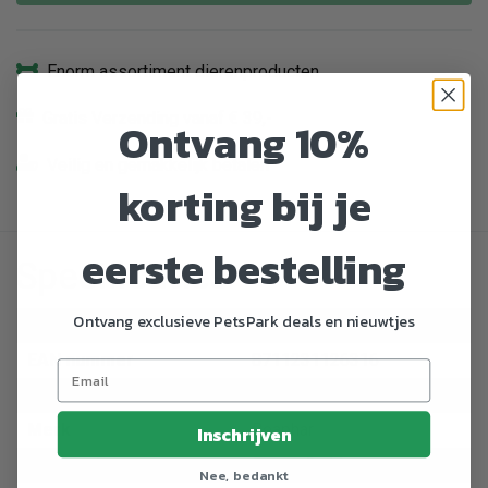
Enorm assortiment dierenproducten
Gratis Verzending vanaf € 39,-
Ontvang 10%
Veilig en gemakkelijk betalen
korting bij je
eerste bestelling
Specificaties
Ontvang exclusieve PetsPark deals en nieuwtjes
Artikelnummer
760135
EAN nummer
8711231126316
Dier
Hond
Merk
Beaphar
Inschrijven
Categorie
Gezondheid
Nee, bedankt