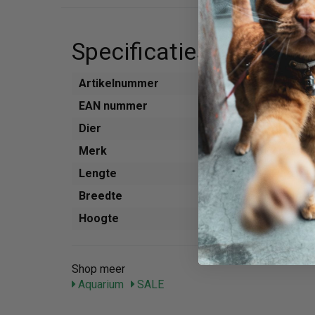
Specificaties
Artikelnummer
773855
EAN nummer
404705
Dier
Aquariu
Merk
Aqua Del
Lengte
22 cm
Breedte
11 cm
Hoogte
30 cm
Shop meer
Aquarium
SALE