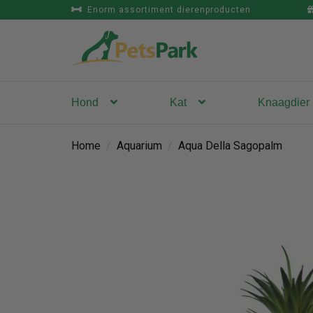
Enorm assortiment dierenproducten
Hond
Kat
Knaagdier
Home
/
Aquarium
/
Aqua Della Sagopalm