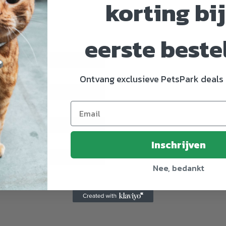
korting bij
eerste beste
9448809
Ontvang exclusieve PetsPark deals 
m
la
Inschrijven
Nee, bedankt