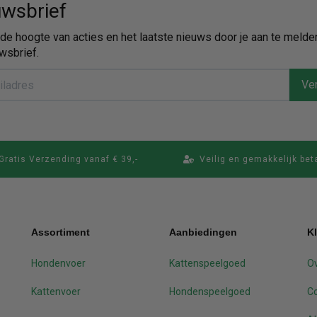
wsbrief
p de hoogte van acties en het laatste nieuws door je aan te melde
wsbrief.
Ver
Gratis Verzending vanaf € 39,-
Veilig en gemakkelijk bet
Assortiment
Aanbiedingen
K
Hondenvoer
Kattenspeelgoed
Ov
Kattenvoer
Hondenspeelgoed
C