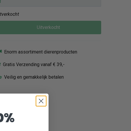
itverkocht
Uitverkocht
Enorm assortiment dierenproducten
Gratis Verzending vanaf € 39,-
Veilig en gemakkelijk betalen
0%