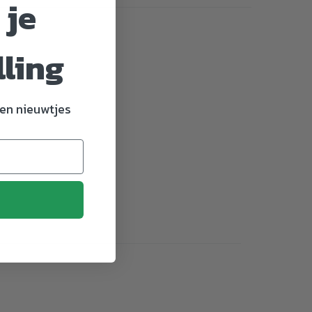
 je
lling
en nieuwtjes