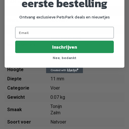
eerste bestelling
EAN nummer
5060333430306
Dier
Kat
Ontvang exclusieve PetsPark deals en nieuwtjes
Merk
Applaws
Breedte
95 mm
Hele tonijn 55%
Ingredienten
plantaardige geleerdmiddel 1%
Inschrijven
zalm 7%
Nee, bedankt
Gewicht
70 g
Hoogte
130 mm
Diepte
11 mm
Categorie
Voer
Gewicht
0.07 kg
Tonijn
Smaak
Zalm
Soort voer
Natvoer