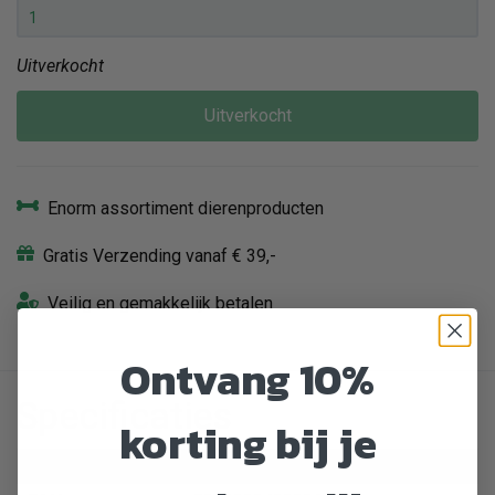
Uitverkocht
Uitverkocht
Enorm assortiment dierenproducten
Gratis Verzending vanaf € 39,-
Veilig en gemakkelijk betalen
Ontvang 10%
Specificaties
korting bij je
Artikelnummer
413216