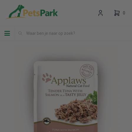
0
Toggle navigation
Uw winkelwagen is leeg.
Vul hem met producten.