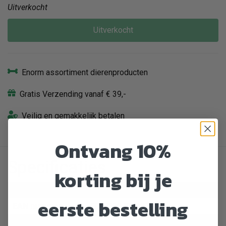
Uitverkocht
Uitverkocht
Enorm assortiment dierenproducten
Gratis Verzending vanaf € 39,-
Veilig en gemakkelijk betalen
Ontvang 10%
Specificaties
korting bij je
Artikelnummer
413190
eerste bestelling
EAN nummer
5060333430207
Dier
Kat