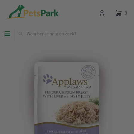
0
Toggle navigation
Uw winkelwagen is leeg.
Vul hem met producten.