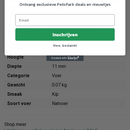
Ontvang exclusieve PetsPark deals en nieuwtjes
Merk
Applaws
Breedte
95 mm
Kippenborstfilet 55%
Ingredienten
plantaardige geleermiddel 1%
Inschrijven
kip lever 7%
Nee, bedankt
Gewicht
70 g
Hoogte
130 mm
Diepte
11 mm
Categorie
Voer
Gewicht
0.07 kg
Smaak
Kip
Soort voer
Natvoer
Shop meer