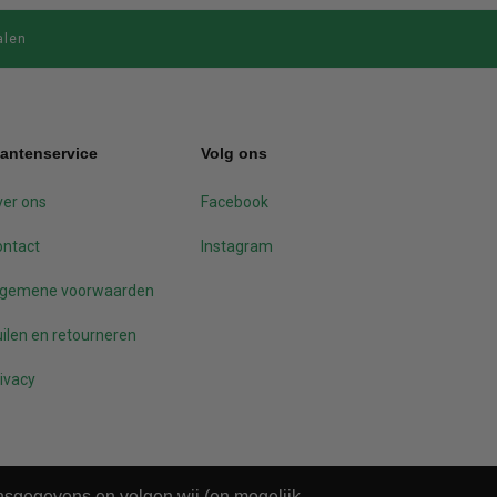
alen
lantenservice
Volg ons
er ons
Facebook
ontact
Instagram
lgemene voorwaarden
ilen en retourneren
ivacy
onsgegevens en volgen wij (en mogelijk