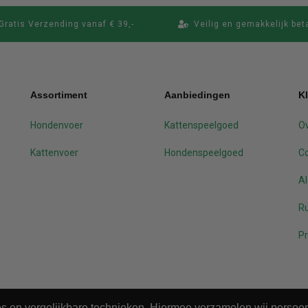
Gratis Verzending vanaf € 39,-
Veilig en gemakkelijk bet
Assortiment
Aanbiedingen
K
Hondenvoer
Kattenspeelgoed
Ov
Kattenvoer
Hondenspeelgoed
C
A
Ru
Pr
ies en vergelijkbare technieken. Hiermee verzamelen wij perso