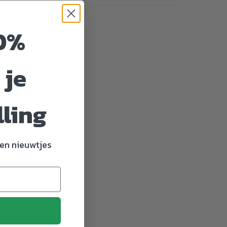
0%
 je
lling
en nieuwtjes