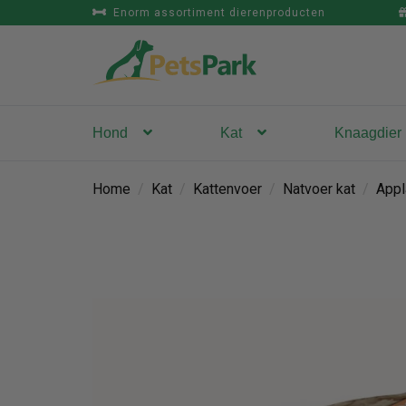
Enorm assortiment dierenproducten
Hond
Kat
Knaagdier
Home
/
Kat
/
Kattenvoer
/
Natvoer kat
/
Appl