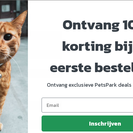
Ontvang 1
korting bij
5998
eerste beste
t 55%
Ontvang exclusieve PetsPark deals 
llon 35%
Rijst 5%
Inschrijven