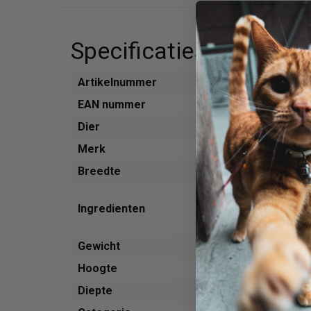
Specificaties
Artikelnummer
413230
EAN nummer
506012249
Dier
Kat
Merk
Applaws
Breedte
99 mm
Kippenbors
Ingredienten
kippen boui
Eend 5% en 
Gewicht
60 g
Hoogte
22 mm
Diepte
94 mm