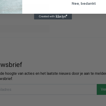
Nee, bedankt
wsbrief
p de hoogte van acties en het laatste nieuws door je aan te melde
wsbrief.
Ver