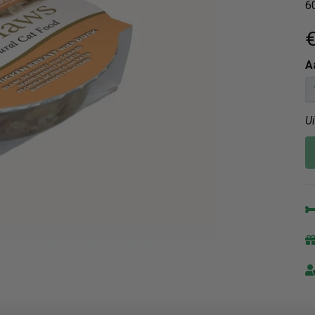
6
€
A
U