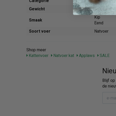
Categorie
Voer
Gewicht
0.06 kg
Kip
Smaak
Eend
Soort voer
Natvoer
Shop meer
Kattenvoer
Natvoer kat
Applaws
SALE
Nieu
Blijf o
de nieu