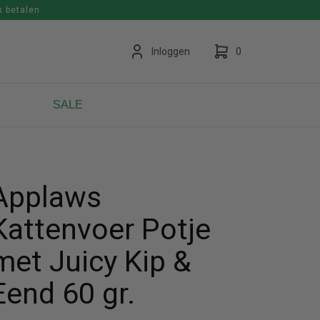
k betalen
en
Inloggen
0
SALE
Uw winkelwagen is leeg.
Vul hem met producten.
Applaws
Kattenvoer Potje
met Juicy Kip &
Eend 60 gr.