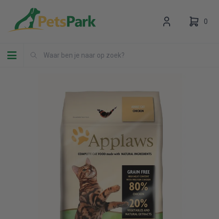
0
Toggle navigation
Uw winkelwagen is leeg.
Vul hem met producten.