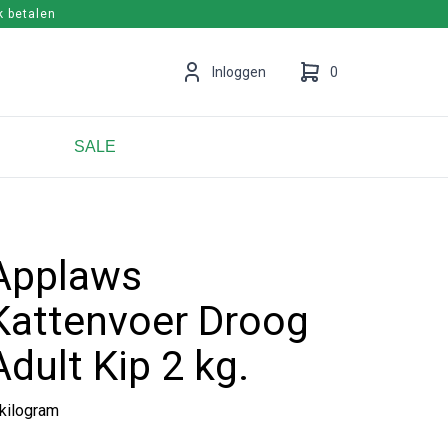
k betalen
en
Inloggen
0
SALE
Uw winkelwagen is leeg.
Vul hem met producten.
Applaws
Kattenvoer Droog
Adult Kip 2 kg.
 kilogram