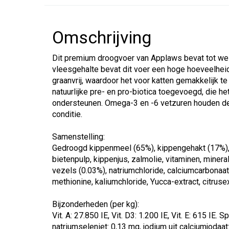
Omschrijving
Dit premium droogvoer van Applaws bevat tot we
vleesgehalte bevat dit voer een hoge hoeveelheid 
graanvrij, waardoor het voor katten gemakkelijk te 
natuurlijke pre- en pro-biotica toegevoegd, die 
ondersteunen. Omega-3 en -6 vetzuren houden de 
conditie.
Samenstelling:
Gedroogd kippenmeel (65%), kippengehakt (17%), 
bietenpulp, kippenjus, zalmolie, vitaminen, minera
vezels (0.03%), natriumchloride, calciumcarbonaat
methionine, kaliumchloride, Yucca-extract, citrusex
Bijzonderheden (per kg):
Vit. A: 27.850 IE, Vit. D3: 1.200 IE, Vit. E: 615 IE
natriumseleniet: 0,13 mg, jodium uit calciumjodaat: 