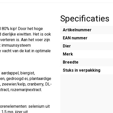
Specificaties
l 80% kip! Door het hoge
Artikelnummer
dierlijke eiwitten. Het is ook
EAN nummer
verteren is. Aan het voer zijn
het immuunsysteem
Dier
vacht van de kat in optimale
Merk
Breedte
Stuks in verpakking
aardappel, biergist,
len, gedroogd ei, plantaardige
, zeewier/kelp, cranberry, DL-
tract, rozemarijnextract.
. Sporenelementen: selenium uit
1,5 mg, ijzer uit