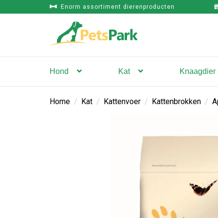
Enorm assortiment dierenproducten
Hond
Kat
Knaagdier
Home
/
Kat
/
Kattenvoer
/
Kattenbrokken
/
A