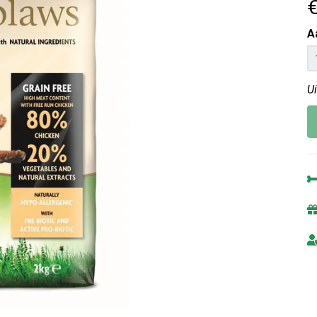
€
A
U