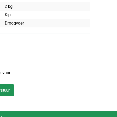
2 kg
Kip
Droogvoer
n voor
stuur