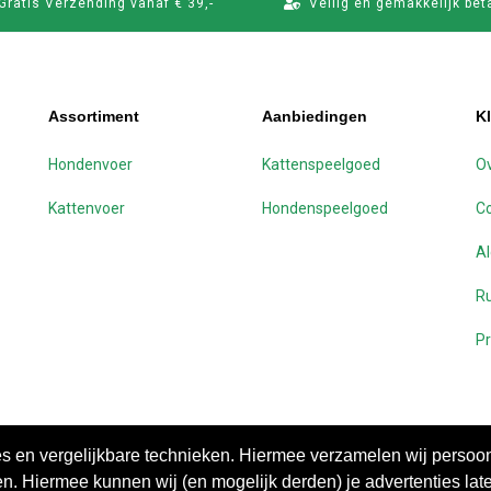
Gratis Verzending vanaf € 39,-
Veilig en gemakkelijk bet
Assortiment
Aanbiedingen
K
Hondenvoer
Kattenspeelgoed
Ov
Kattenvoer
Hondenspeelgoed
C
A
Ru
Pr
ies en vergelijkbare technieken. Hiermee verzamelen wij perso
n. Hiermee kunnen wij (en mogelijk derden) je advertenties late