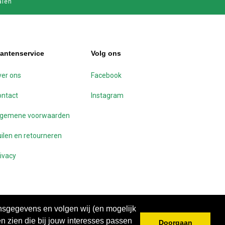
alen
lantenservice
Volg ons
er ons
Facebook
ontact
Instagram
lgemene voorwaarden
ilen en retourneren
ivacy
onsgegevens en volgen wij (en mogelijk
n zien die bij jouw interesses passen
Doorgaan