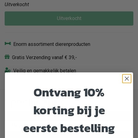
Uitverkocht
Uitverkocht
Enorm assortiment dierenproducten
Gratis Verzending vanaf € 39,-
Veilig en gemakkelijk betalen
Ontvang 10%
Specificaties
korting bij je
Artikelnummer
413051
eerste bestelling
EAN nummer
5060122490405
Dier
Kat