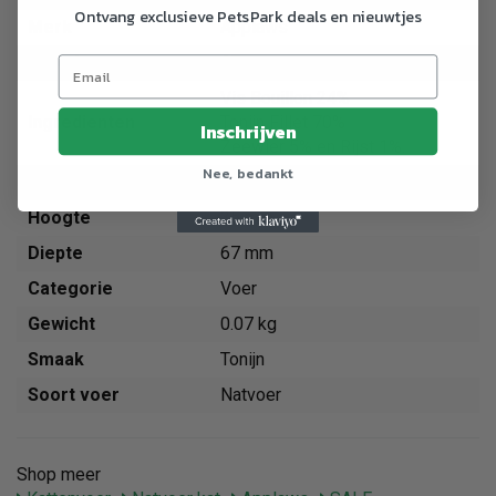
Ontvang exclusieve PetsPark deals en nieuwtjes
Merk
Applaws
Breedte
67 mm
Vis Bouillon 24%
Ingredienten
Tonijn Fillet 70%
Inschrijven
Zeewier 5% en Rijst 1%.
Nee, bedankt
Gewicht
70 g
Hoogte
35 mm
Diepte
67 mm
Categorie
Voer
Gewicht
0.07 kg
Smaak
Tonijn
Soort voer
Natvoer
Shop meer