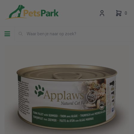
0
Toggle navigation
Uw winkelwagen is leeg.
Vul hem met producten.