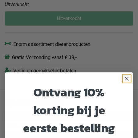
Uitverkocht
Uitverkocht
Enorm assortiment dierenproducten
Gratis Verzending vanaf € 39,-
Veilig en gemakkelijk betalen
Ontvang 10%
Specificaties
korting bij je
Artikelnummer
413158
eerste bestelling
EAN nummer
5060122490436
Dier
Kat