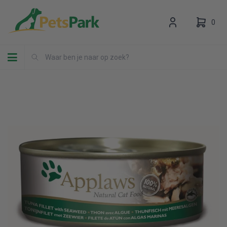
0
Toggle navigation
Uw winkelwagen is leeg.
Vul hem met producten.