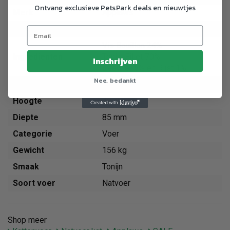
Ontvang exclusieve PetsPark deals en nieuwtjes
Merk
Applaws
Breedte
85 mm
Vis Bouillon 24%
Ingredienten
Tonijn Fillet 70%
Inschrijven
Zeewier 5% en Rijst 1%.
Nee, bedankt
Gewicht
156 g
Hoogte
40 mm
Diepte
85 mm
Categorie
Voer
Gewicht
156 kg
Smaak
Tonijn
Soort voer
Natvoer
Shop meer