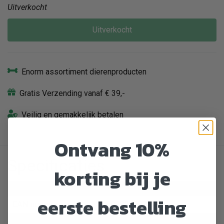
Uitverkocht
Uitverkocht
Enorm assortiment dierenproducten
Gratis Verzending vanaf € 39,-
Veilig en gemakkelijk betalen
Ontvang 10%
Specificaties
korting bij je
Artikelnummer
413149
eerste bestelling
EAN nummer
5060122490238
Dier
Kat