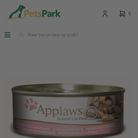
0
Toggle navigation
Uw winkelwagen is leeg.
Vul hem met producten.