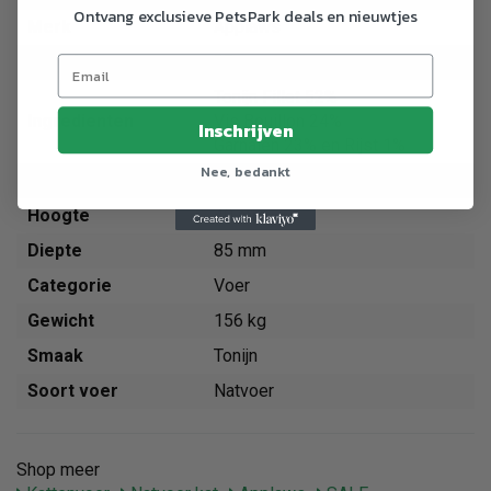
Ontvang exclusieve PetsPark deals en nieuwtjes
Merk
Applaws
Breedte
85 mm
Tonijn Fillet 52%
Ingredienten
Vis Bouillon 24%
Inschrijven
Garnalen 23% en Rijst 1%
Nee, bedankt
Gewicht
156 g
Hoogte
40 mm
Diepte
85 mm
Categorie
Voer
Gewicht
156 kg
Smaak
Tonijn
Soort voer
Natvoer
Shop meer