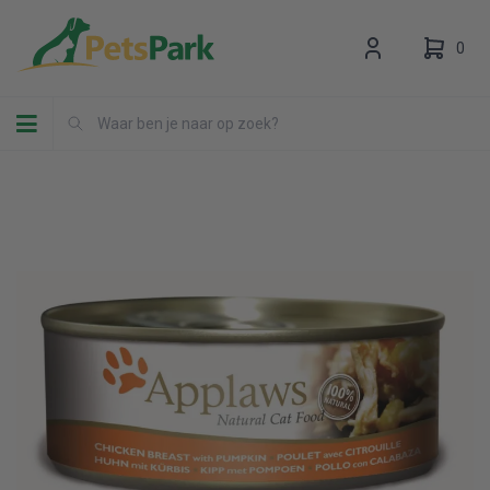
0
Toggle navigation
Uw winkelwagen is leeg.
Vul hem met producten.