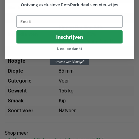
Ontvang exclusieve PetsPark deals en nieuwtjes
Merk
Applaws
Breedte
85 mm
Kippen Bouillon 24%
Ingredienten
Kippenborst 50%
Inschrijven
Pompoen 24% en Rijst 1%.
Nee, bedankt
Gewicht
156 g
Hoogte
40 mm
Diepte
85 mm
Categorie
Voer
Gewicht
156 kg
Smaak
Kip
Soort voer
Natvoer
Shop meer