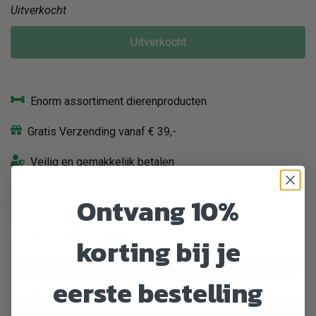
Uitverkocht
Uitverkocht
Enorm assortiment dierenproducten
Gratis Verzending vanaf € 39,-
Veilig en gemakkelijk betalen
Ontvang 10%
Specificaties
korting bij je
Artikelnummer
413146
eerste bestelling
EAN nummer
5060122490443
Dier
Kat