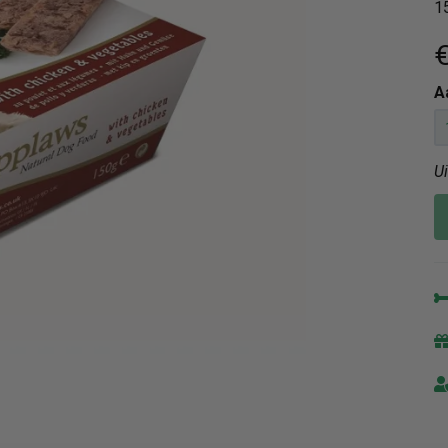
1
€
A
U