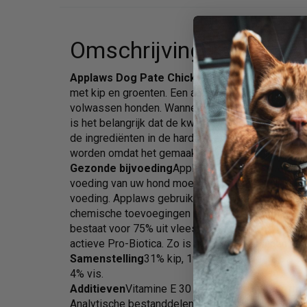
Omschrijving
Applaws Dog Pate Chicken 150 gr
Deze premium
met kip en groenten. Een aanvullende voeding vo
volwassen honden. Wanneer natvoer naast een h
is het belangrijk dat de kwaliteit van de gebruikte
de ingrediënten in de harde voeding. Applaws na
worden omdat het gemaakt is van natuurlijke ingr
Gezonde bijvoeding
Applaws is gemaakt van natu
voeding van uw hond moet zo goed mogelijk overe
voeding. Applaws gebruikt geen kleur-, geur- en
chemische toevoegingen om het voer op smaak te
bestaat voor 75% uit vlees en voor 25% uit groente
actieve Pro-Biotica. Zo is uw hond van binnen net
Samenstelling
31% kip, 19% varkensvlees, 8% wo
4% vis.
Additieven
Vitamine E 30 iu/kg, kopersulfaat 1m
Analytische bestanddelenVlees 82%, eiwit 10%, ve