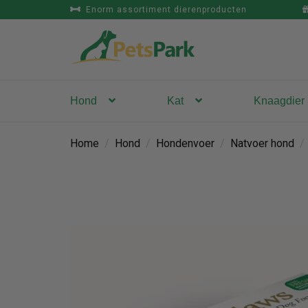
Enorm assortiment dierenproducten
Hond
Kat
Knaagdier
Home
/
Hond
/
Hondenvoer
/
Natvoer hond
/