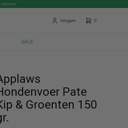
k betalen
en
Inloggen
0
SALE
Uw winkelwagen is leeg.
Vul hem met producten.
Applaws
Hondenvoer Pate
Kip & Groenten 150
gr.