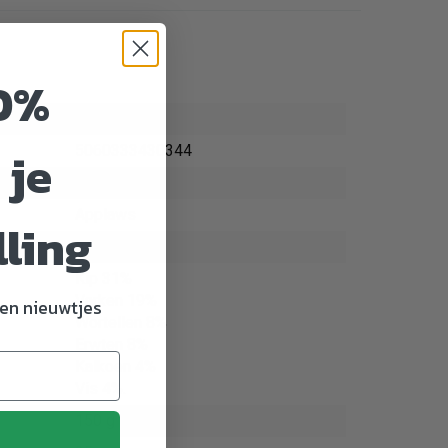
0%
402161
 je
5060333430344
Hond
Applaws
lling
94 mm
Kip 31%
Varken 19%
en nieuwtjes
Wortellen 8%
Erwten 8%
Kalkoen 4%
Vis 4%.
150 g