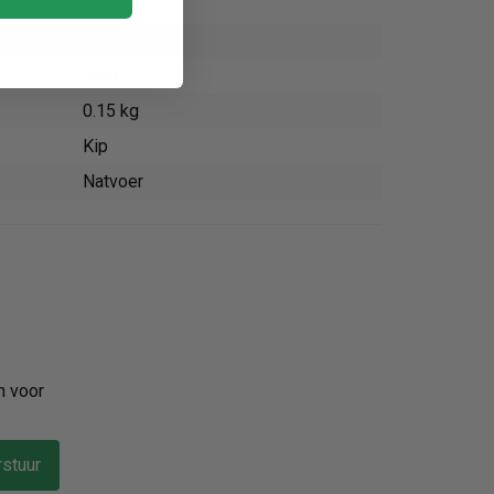
35 mm
90 mm
Voer
0.15 kg
Kip
Natvoer
n voor
stuur