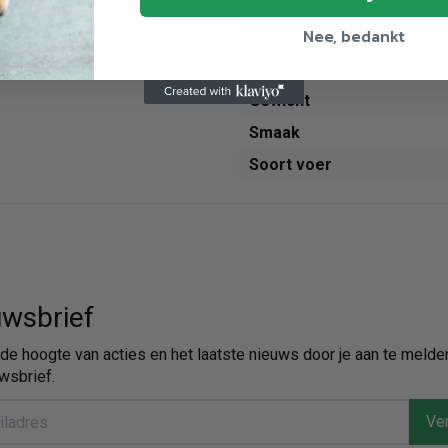
Hoogte
Nee, bedankt
Diepte
Categorie
Gewicht
Smaak
Soort voer
wsbrief
p de hoogte van acties en het laatste nieuws door je aan te melde
wsbrief.
Ver