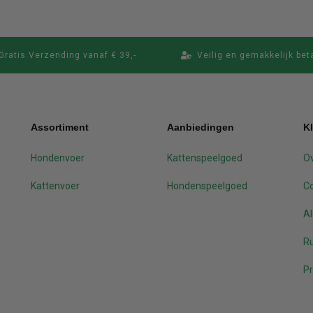
Gratis Verzending vanaf € 39,-
Veilig en gemakkelijk bet
Assortiment
Aanbiedingen
K
Hondenvoer
Kattenspeelgoed
Ov
Kattenvoer
Hondenspeelgoed
C
A
Ru
Pr