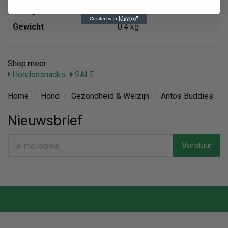
Categorie
Snacks
Gewicht
0.4 kg
Shop meer
Hondensnacks
SALE
Home
/
Hond
/
Gezondheid & Welzijn
/
Antos Buddies
Nieuwsbrief
Verstuur