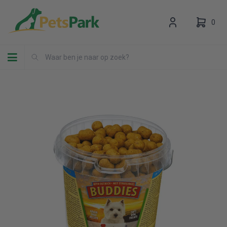
0
Toggle navigation
Uw winkelwagen is leeg.
Vul hem met producten.