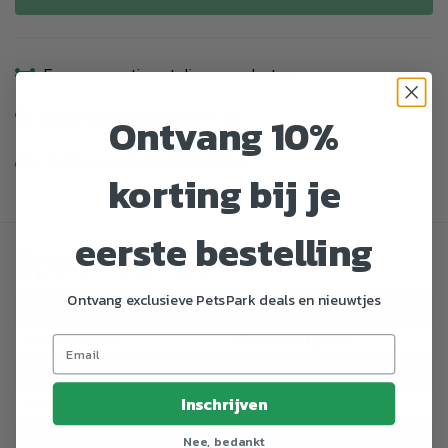
Enorm assortiment dierenproducten
Ontvang 10%
Gratis Verzending vanaf € 39,-
Veilig en gemakkelijk betalen
korting bij je
eerste bestelling
Specificaties
Ontvang exclusieve PetsPark deals en nieuwtjes
Artikelnummer
770583
EAN nummer
8714414212264
Dier
Hond
Inschrijven
Merk
Antos
Soort snacks
Training
Nee, bedankt