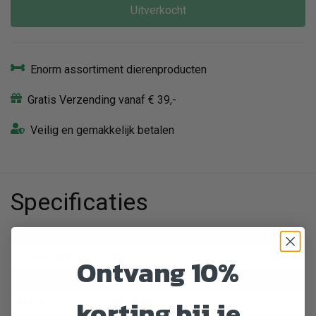
Uitverkocht
Enorm assortiment dierenproducten
Gratis Verzending vanaf € 39,-
Veilig en gemakkelijk betalen
Specificaties
Artikelnummer
614152
EAN nummer
8437015969534
Ontvang 10%
Dier
Hond
korting bij je
Merk
Amiguitos