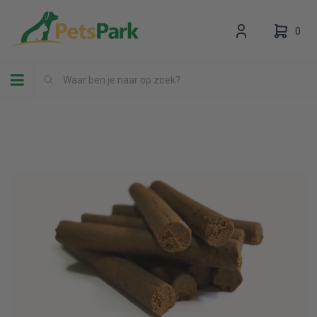
0
Toggle navigation
Uw winkelwagen is leeg.
Vul hem met producten.